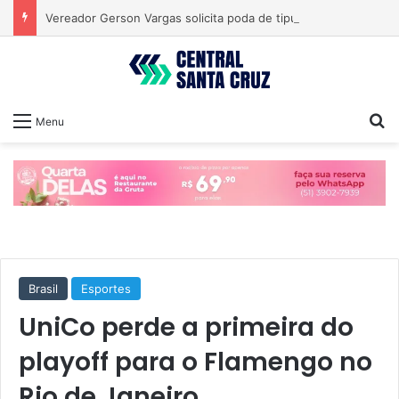
Vereador Gerson Vargas solicita poda de tipuanas para garantir segurança
Pr
Menu
Brasil
Esportes
UniCo perde a primeira do
playoff para o Flamengo no
Rio de Janeiro