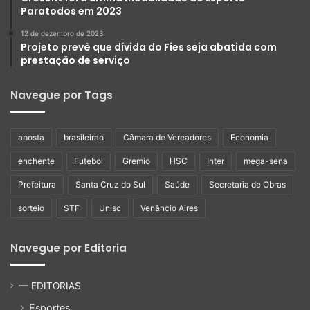
Paratodos em 2023
12 de dezembro de 2023
Projeto prevê que dívida do Fies seja abatida com
prestação de serviço
Navegue por Tags
aposta
brasileirao
Câmara de Vereadores
Economia
enchente
Futebol
Gremio
HSC
Inter
mega-sena
Prefeitura
Santa Cruz do Sul
Saúde
Secretaria de Obras
sorteio
STF
Unisc
Venâncio Aires
Navegue por Editoria
— EDITORIAS
Esportes