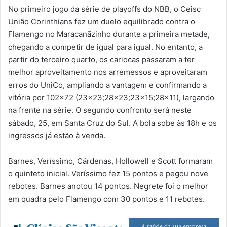
No primeiro jogo da série de playoffs do NBB, o Ceisc
União Corinthians fez um duelo equilibrado contra o
Flamengo no Maracanãzinho durante a primeira metade,
chegando a competir de igual para igual. No entanto, a
partir do terceiro quarto, os cariocas passaram a ter
melhor aproveitamento nos arremessos e aproveitaram
erros do UniCo, ampliando a vantagem e confirmando a
vitória por 102×72 (23×23;28×23;23×15;28×11), largando
na frente na série. O segundo confronto será neste
sábado, 25, em Santa Cruz do Sul. A bola sobe às 18h e os
ingressos já estão à venda.
Barnes, Veríssimo, Cárdenas, Hollowell e Scott formaram
o quinteto inicial. Veríssimo fez 15 pontos e pegou nove
rebotes. Barnes anotou 14 pontos. Negrete foi o melhor
em quadra pelo Flamengo com 30 pontos e 11 rebotes.