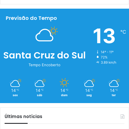
Previsão do Tempo
13
℃
Santa Cruz do Sul
14º - 11º
72%
3.89 km/h
Tempo Encoberto
14
14
14
14
14
℃
℃
℃
℃
℃
sex
sáb
dom
seg
ter
Últimas notícias