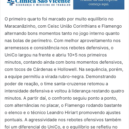
O primeiro quarto foi marcado por muito equilíbrio no
Maracanãzinho, com Ceisc União Corinthians e Flamengo
alternando bons momentos tanto no jogo interno quanto
nas bolas de perímetro. Com melhor aproveitamento nos
arremessos e consistência nos rebotes defensivos, o
UniCo largou na frente e abriu 10×5 nos primeiros
minutos, contando ainda com bons momentos defensivos,
com tocos de Cárdenas e Hollowell. Na sequência, porém,
a equipe permitiu a virada rubro-negra. Demonstrando
poder de reação, o time santa-cruzense retomou a
intensidade defensiva e voltou à liderança restando quatro
minutos. A partir daí, o confronto seguiu ponto a ponto,
com alternâncias no placar, o Flamengo rodando bastante
o elenco e o técnico Leandro Hiriart promovendo ajustes
pontuais. A agressividade nos rebotes ofensivos também
foi um diferencial do UniCo, e o equilíbrio se refletiu no