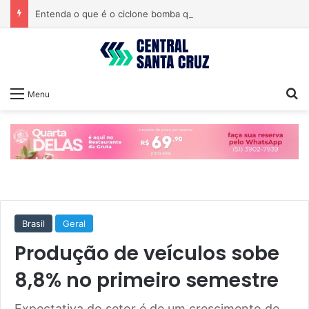
Entenda o que é o ciclone bomba que pode atingir o Sul do país
Pr
Menu
Brasil
Geral
Produção de veículos sobe
8,8% no primeiro semestre
Expectativa do setor é de um crescimento de