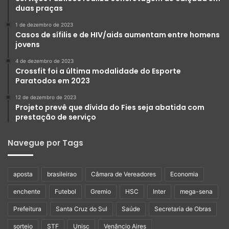
duas praças
1 de dezembro de 2023
Casos de sífilis e de HIV/aids aumentam entre homens
jovens
4 de dezembro de 2023
Crossfit foi a última modalidade do Esporte
Paratodos em 2023
12 de dezembro de 2023
Projeto prevê que dívida do Fies seja abatida com
prestação de serviço
Navegue por Tags
aposta
brasileirao
Câmara de Vereadores
Economia
enchente
Futebol
Gremio
HSC
Inter
mega-sena
Prefeitura
Santa Cruz do Sul
Saúde
Secretaria de Obras
sorteio
STF
Unisc
Venâncio Aires