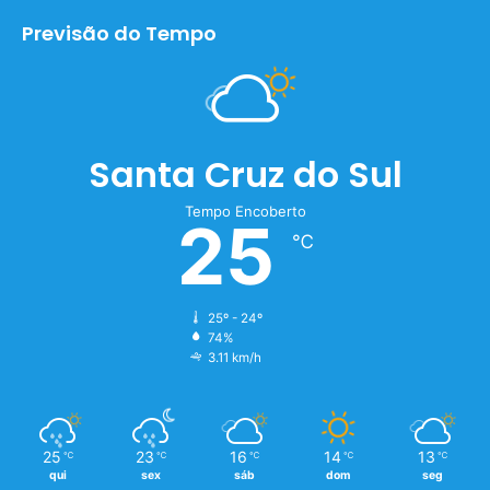
Previsão do Tempo
Santa Cruz do Sul
Tempo Encoberto
25
℃
25º - 24º
74%
3.11 km/h
25
23
16
14
13
℃
℃
℃
℃
℃
qui
sex
sáb
dom
seg