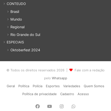
CONTEUDO
Brasil
Mundo
Regional
Rio Grande do Sul
ESPECIAIS
Oktoberfest 2024
© Todos os direitos reservados 2026 |
Fale com a redação
pelo
Whatsapp
Geral
Política
Polícia
Esportes
Variedades
Quem Somos
Política de privacidade
Cadastro
Acesso
Facebook
YouTube
Instagram
WhatsApp