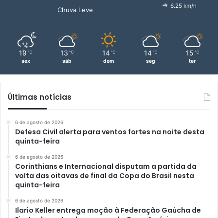
6.25 km/h
Chuva Leve
19
13
14
14
15
℃
℃
℃
℃
℃
sex
sáb
dom
seg
ter
Últimas notícias
6 de agosto de 2026
Defesa Civil alerta para ventos fortes na noite desta
quinta-feira
6 de agosto de 2026
Corinthians e Internacional disputam a partida da
volta das oitavas de final da Copa do Brasil nesta
quinta-feira
6 de agosto de 2026
Ilario Keller entrega moção à Federação Gaúcha de