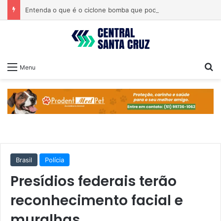
Entenda o que é o ciclone bomba que pode atingir o Sul do país
Pr
Menu
Brasil
Polícia
Presídios federais terão
reconhecimento facial e
muralhas