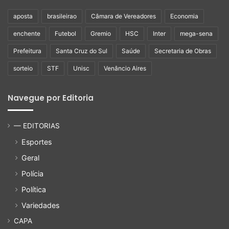
aposta
brasileirao
Câmara de Vereadores
Economia
enchente
Futebol
Gremio
HSC
Inter
mega-sena
Prefeitura
Santa Cruz do Sul
Saúde
Secretaria de Obras
sorteio
STF
Unisc
Venâncio Aires
Navegue por Editoria
— EDITORIAS
Esportes
Geral
Polícia
Política
Variedades
CAPA