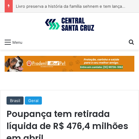
Livro preserva a história da família sehnem e tem lançamento em encontro familiar
Pr
Menu
Brasil
Geral
Poupança tem retirada
líquida de R$ 476,4 milhões
em abril