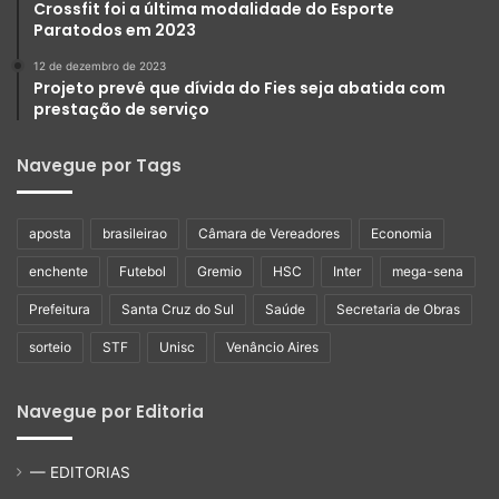
Crossfit foi a última modalidade do Esporte
Paratodos em 2023
12 de dezembro de 2023
Projeto prevê que dívida do Fies seja abatida com
prestação de serviço
Navegue por Tags
aposta
brasileirao
Câmara de Vereadores
Economia
enchente
Futebol
Gremio
HSC
Inter
mega-sena
Prefeitura
Santa Cruz do Sul
Saúde
Secretaria de Obras
sorteio
STF
Unisc
Venâncio Aires
Navegue por Editoria
— EDITORIAS