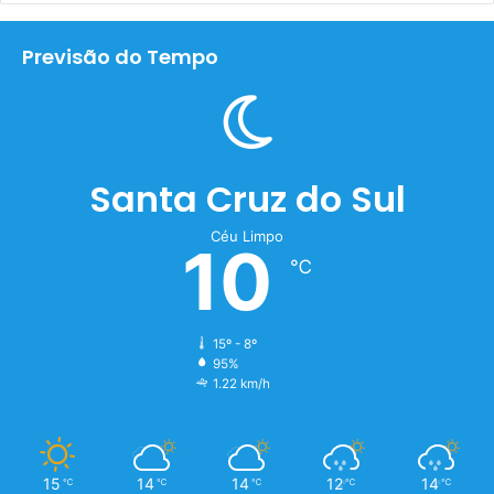
Previsão do Tempo
Santa Cruz do Sul
Céu Limpo
10
℃
15º - 8º
95%
1.22 km/h
15
14
14
12
14
℃
℃
℃
℃
℃