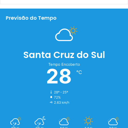
Previsão do Tempo
Santa Cruz do Sul
Tempo Encoberto
28
℃
28º - 25º
72%
2.63 km/h
℃
℃
℃
℃
℃