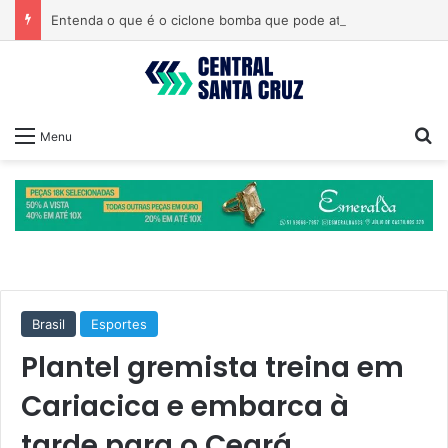
Entenda o que é o ciclone bomba que pode atingir o Sul do país
Pr
Menu
Brasil
Esportes
Plantel gremista treina em
Cariacica e embarca à
tarde para o Ceará