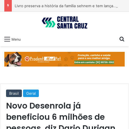
Livro preserva a história da família sehnem e tem lançamento em encontro familiar
Pr
Menu
Brasil
Geral
Novo Desenrola já
beneficiou 6 milhões de
pessoas, diz Dario Durigan