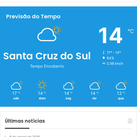
Previsão do Tempo
14
℃
Santa Cruz do Sul
17º - 14º
84%
0.98 km/h
Tempo Encoberto
17
14
14
14
13
℃
℃
℃
℃
℃
sáb
dom
seg
ter
qua
Últimas notícias
8 de agosto de 2026