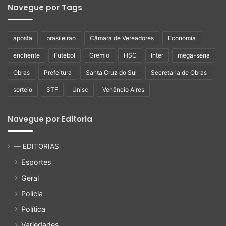
Navegue por Tags
aposta
brasileirao
Câmara de Vereadores
Economia
enchente
Futebol
Gremio
HSC
Inter
mega-sena
Obras
Prefeitura
Santa Cruz do Sul
Secretaria de Obras
sorteio
STF
Unisc
Venâncio Aires
Navegue por Editoria
— EDITORIAS
Esportes
Geral
Polícia
Política
Variedades