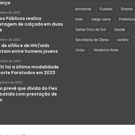
ança
enchente
Futebol
Gremio
embro de 2023
os Públicos realiza
Inter
mega-sena
Prefeitur
etagem de calçada em duas
s
Santa Cruz do Sul
Saúde
Secretaria de Obras
sorteio
embro de 2023
de sífilis e de HIV/aids
Unisc
Venâncio Aires
tam entre homens jovens
embro de 2023
it foi a última modalidade
porte Paratodos em 2023
zembro de 2023
o prevê que dívida do Fies
abatida com prestação de
ço