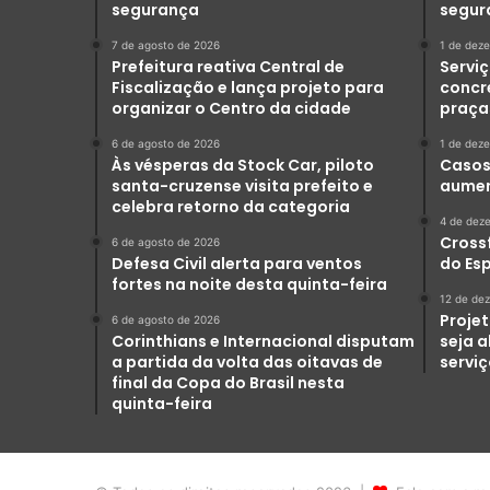
segurança
segur
7 de agosto de 2026
1 de dez
Prefeitura reativa Central de
Serviç
Fiscalização e lança projeto para
concr
organizar o Centro da cidade
praça
6 de agosto de 2026
1 de dez
Às vésperas da Stock Car, piloto
Casos 
santa-cruzense visita prefeito e
aumen
celebra retorno da categoria
4 de dez
Crossf
6 de agosto de 2026
Defesa Civil alerta para ventos
do Es
fortes na noite desta quinta-feira
12 de de
Projet
6 de agosto de 2026
Corinthians e Internacional disputam
seja 
a partida da volta das oitavas de
servi
final da Copa do Brasil nesta
quinta-feira