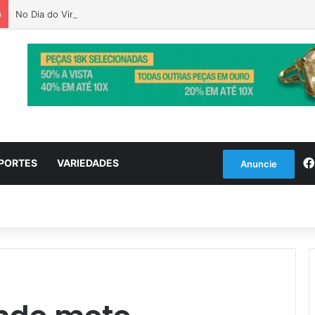
a
No Dia do Vira-Lata, Prefeitura lança banco online de animais para 
PORTES
VARIEDADES
Anuncie