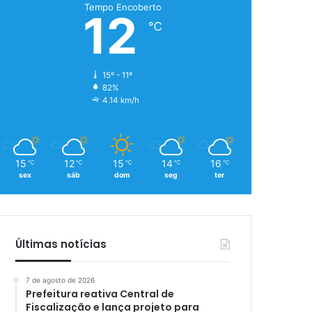
Tempo Encoberto
12
℃
15º - 11º
82%
4.14 km/h
15
12
15
14
16
℃
℃
℃
℃
℃
sex
sáb
dom
seg
ter
Últimas notícias
7 de agosto de 2026
Prefeitura reativa Central de
Fiscalização e lança projeto para