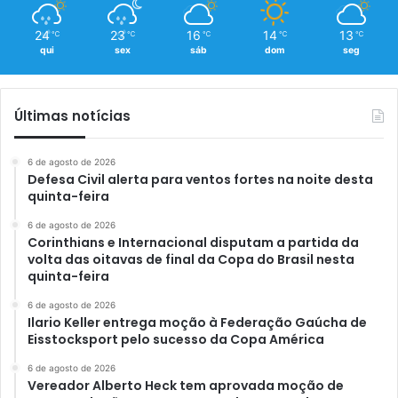
24
23
16
14
13
℃
℃
℃
℃
℃
qui
sex
sáb
dom
seg
Últimas notícias
6 de agosto de 2026
Defesa Civil alerta para ventos fortes na noite desta
quinta-feira
6 de agosto de 2026
Corinthians e Internacional disputam a partida da
volta das oitavas de final da Copa do Brasil nesta
quinta-feira
6 de agosto de 2026
Ilario Keller entrega moção à Federação Gaúcha de
Eisstocksport pelo sucesso da Copa América
6 de agosto de 2026
Vereador Alberto Heck tem aprovada moção de