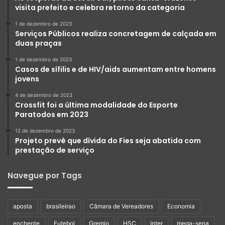
visita prefeito e celebra retorno da categoria
1 de dezembro de 2023
Serviços Públicos realiza concretagem de calçada em
duas praças
1 de dezembro de 2023
Casos de sífilis e de HIV/aids aumentam entre homens
jovens
4 de dezembro de 2023
Crossfit foi a última modalidade do Esporte
Paratodos em 2023
12 de dezembro de 2023
Projeto prevê que dívida do Fies seja abatida com
prestação de serviço
Navegue por Tags
aposta
brasileirao
Câmara de Vereadores
Economia
enchente
Futebol
Gremio
HSC
Inter
mega-sena