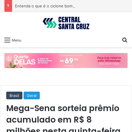
Entenda o que é o ciclone bomba que pode atingir o Sul do país
Pr
Menu
Brasil
Geral
Mega-Sena sorteia prêmio
acumulado em R$ 8
milhões nesta quinta-feira