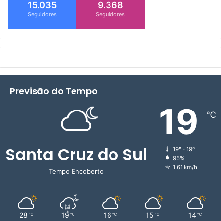
15.035
9.368
Seguidores
Seguidores
Previsão do Tempo
19
℃
Santa Cruz do Sul
19º - 19º
95%
1.61 km/h
Tempo Encoberto
28
19
16
15
14
℃
℃
℃
℃
℃