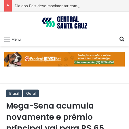
Dia dos Pais deve movimentar comércio nos próximos dias
Pr
Menu
Brasil
Geral
Mega-Sena acumula
novamente e prêmio
principal vai para R$ 65