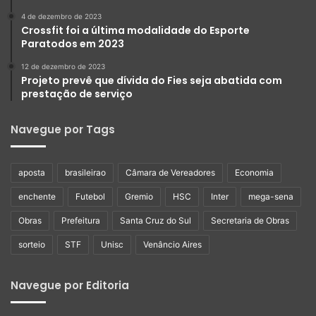
4 de dezembro de 2023
Crossfit foi a última modalidade do Esporte
Paratodos em 2023
12 de dezembro de 2023
Projeto prevê que dívida do Fies seja abatida com
prestação de serviço
Navegue por Tags
aposta
brasileirao
Câmara de Vereadores
Economia
enchente
Futebol
Gremio
HSC
Inter
mega-sena
Obras
Prefeitura
Santa Cruz do Sul
Secretaria de Obras
sorteio
STF
Unisc
Venâncio Aires
Navegue por Editoria