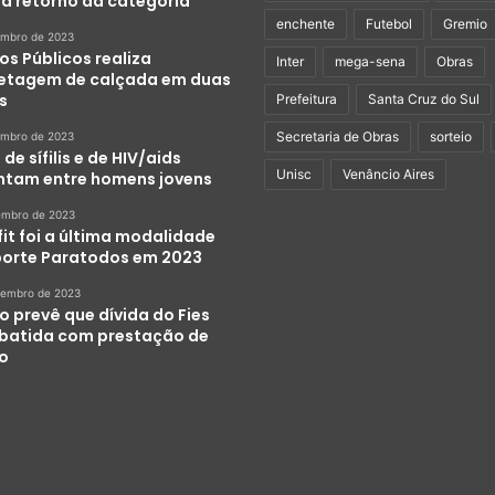
ra retorno da categoria
enchente
Futebol
Gremio
embro de 2023
os Públicos realiza
Inter
mega-sena
Obras
etagem de calçada em duas
s
Prefeitura
Santa Cruz do Sul
Secretaria de Obras
sorteio
embro de 2023
de sífilis e de HIV/aids
Unisc
Venâncio Aires
tam entre homens jovens
embro de 2023
it foi a última modalidade
porte Paratodos em 2023
zembro de 2023
o prevê que dívida do Fies
abatida com prestação de
ço