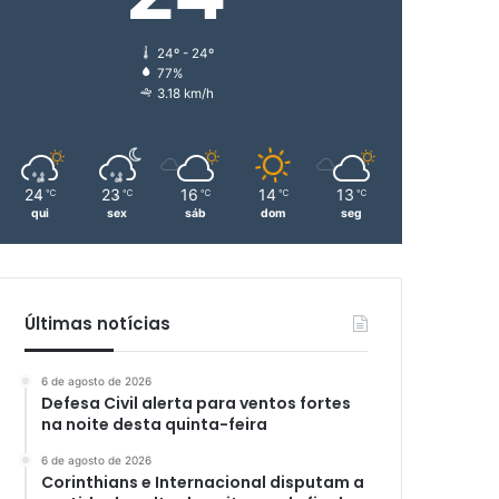
24º - 24º
77%
3.18 km/h
24
23
16
14
13
℃
℃
℃
℃
℃
qui
sex
sáb
dom
seg
Últimas notícias
6 de agosto de 2026
Defesa Civil alerta para ventos fortes
na noite desta quinta-feira
6 de agosto de 2026
Corinthians e Internacional disputam a