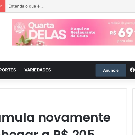
ra
Entenda o que é o ciclone bomba que pode atingir o Sul do país
PORTES
VARIEDADES
Anuncie
umula novamente
chegar a R$ 205