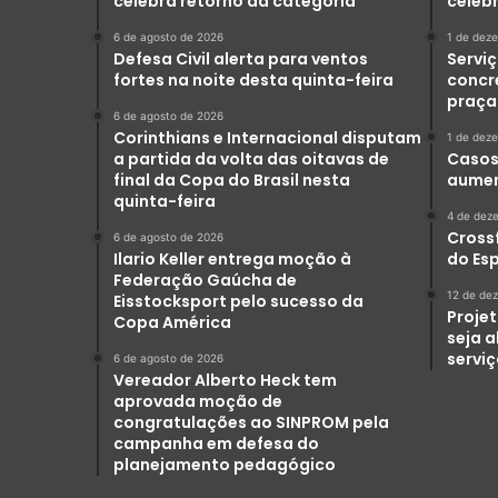
celebra retorno da categoria
celeb
6 de agosto de 2026
1 de dez
Defesa Civil alerta para ventos
Serviç
fortes na noite desta quinta-feira
concr
praça
6 de agosto de 2026
Corinthians e Internacional disputam
1 de dez
a partida da volta das oitavas de
Casos 
final da Copa do Brasil nesta
aumen
quinta-feira
4 de dez
Crossf
6 de agosto de 2026
Ilario Keller entrega moção à
do Es
Federação Gaúcha de
12 de de
Eisstocksport pelo sucesso da
Projet
Copa América
seja 
servi
6 de agosto de 2026
Vereador Alberto Heck tem
aprovada moção de
congratulações ao SINPROM pela
campanha em defesa do
planejamento pedagógico