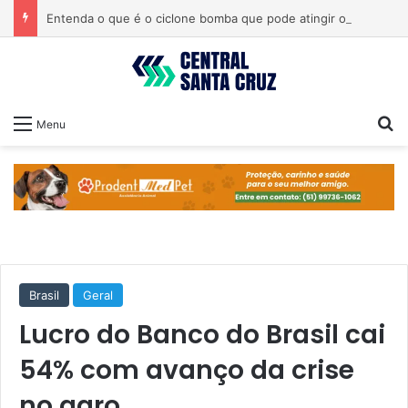
Entenda o que é o ciclone bomba que pode atingir o Sul do país
Pr
Menu
Brasil
Geral
Lucro do Banco do Brasil cai
54% com avanço da crise
no agro