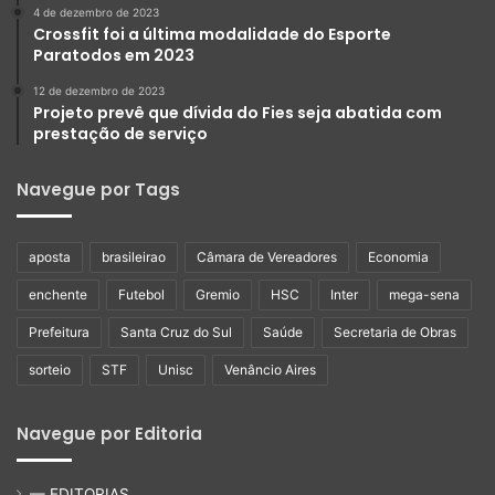
4 de dezembro de 2023
Crossfit foi a última modalidade do Esporte
Paratodos em 2023
12 de dezembro de 2023
Projeto prevê que dívida do Fies seja abatida com
prestação de serviço
Navegue por Tags
aposta
brasileirao
Câmara de Vereadores
Economia
enchente
Futebol
Gremio
HSC
Inter
mega-sena
Prefeitura
Santa Cruz do Sul
Saúde
Secretaria de Obras
sorteio
STF
Unisc
Venâncio Aires
Navegue por Editoria
— EDITORIAS