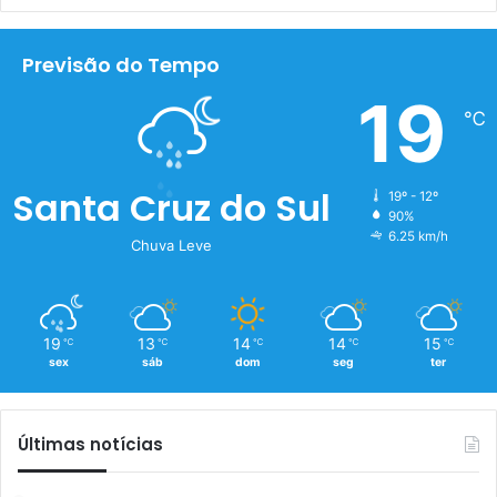
Previsão do Tempo
19
℃
Santa Cruz do Sul
19º - 12º
90%
6.25 km/h
Chuva Leve
19
13
14
14
15
℃
℃
℃
℃
℃
sex
sáb
dom
seg
ter
Últimas notícias