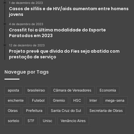
1 de dezembro de 2023
Casos de sífilis e de HIV/aids aumentam entre homens
jovens
4 de dezembro de 2023
Crossfit foi a última modalidade do Esporte
Paratodos em 2023
12 de dezembro de 2023
Projeto prevê que dívida do Fies seja abatida com
prestação de serviço
Navegue por Tags
aposta
brasileirao
Câmara de Vereadores
Economia
enchente
Futebol
Gremio
HSC
Inter
mega-sena
Obras
Prefeitura
Santa Cruz do Sul
Secretaria de Obras
sorteio
STF
Unisc
Venâncio Aires