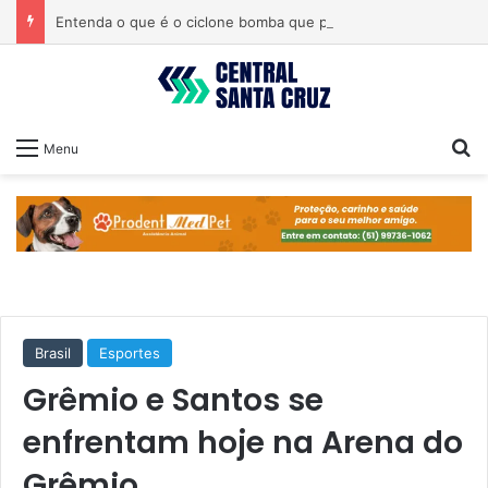
Entenda o que é o ciclone bomba que pode atingir o Sul do país
Pr
Menu
Brasil
Esportes
Grêmio e Santos se
enfrentam hoje na Arena do
Grêmio