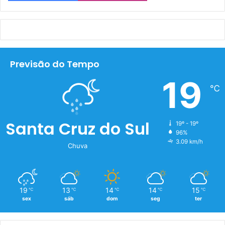
Previsão do Tempo
19
℃
Santa Cruz do Sul
19º - 19º
96%
3.09 km/h
Chuva
19
13
14
14
15
℃
℃
℃
℃
℃
sex
sáb
dom
seg
ter