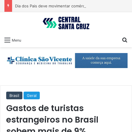
Dia dos Pais deve movimentar comércio nos próximos dias
Pr
Menu
Brasil
Geral
Gastos de turistas
estrangeiros no Brasil
sobem mais de 9%