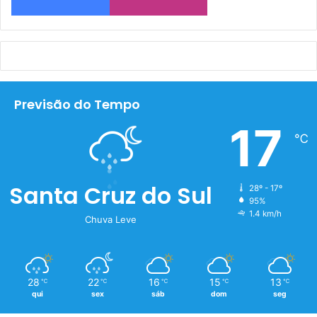
Previsão do Tempo
17
℃
Santa Cruz do Sul
28º - 17º
95%
1.4 km/h
Chuva Leve
28
22
16
15
13
℃
℃
℃
℃
℃
qui
sex
sáb
dom
seg