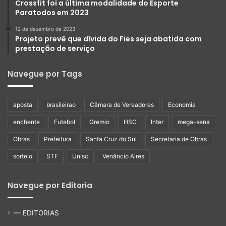
Crossfit foi a última modalidade do Esporte
Paratodos em 2023
12 de dezembro de 2023
Projeto prevê que dívida do Fies seja abatida com
prestação de serviço
Navegue por Tags
aposta
brasileirao
Câmara de Vereadores
Economia
enchente
Futebol
Gremio
HSC
Inter
mega-sena
Obras
Prefeitura
Santa Cruz do Sul
Secretaria de Obras
sorteio
STF
Unisc
Venâncio Aires
Navegue por Editoria
— EDITORIAS