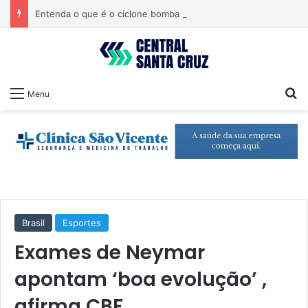
Entenda o que é o ciclone bomba que pode atingir o Sul do país
Pr
Menu
Brasil
Esportes
Exames de Neymar
apontam ‘boa evolução’ ,
afirma CBF