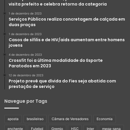
visita prefeito e celebra retorno da categoria
1 de dezembro de 2023
Serviços Públicos realiza concretagem de calçada em
duas praças
1 de dezembro de 2023
Casos de sífilis e de HIV/aids aumentam entre homens
jovens
4 de dezembro de 2023
Crossfit foi a última modalidade do Esporte
Paratodos em 2023
12 de dezembro de 2023
Projeto prevê que dívida do Fies seja abatida com
prestação de serviço
Navegue por Tags
aposta
brasileirao
Câmara de Vereadores
Economia
enchente
Futebol
Gremio
HSC
Inter
mega-sena