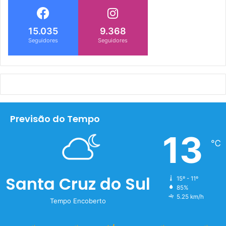
15.035
9.368
Seguidores
Seguidores
Previsão do Tempo
13
℃
Santa Cruz do Sul
15º - 11º
85%
5.25 km/h
Tempo Encoberto