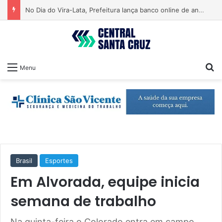
No Dia do Vira-Lata, Prefeitura lança banco online de animais para adoção
Pr
Menu
Brasil
Esportes
Em Alvorada, equipe inicia
semana de trabalho
Na quinta-feira o Colorado entra em campo