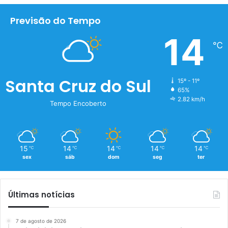
Previsão do Tempo
14
℃
Santa Cruz do Sul
15º - 11º
65%
2.82 km/h
Tempo Encoberto
15
14
14
14
14
℃
℃
℃
℃
℃
sex
sáb
dom
seg
ter
Últimas notícias
7 de agosto de 2026