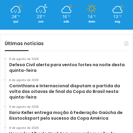
24
23
16
14
13
℃
℃
℃
℃
℃
qui
sex
sáb
dom
seg
Últimas notícias
6 de agosto de 2026
Defesa Civil alerta para ventos fortes na noite desta
quinta-feira
6 de agosto de 2026
Corinthians e Internacional disputam a partida da
volta das oitavas de final da Copa do Brasil nesta
quinta-feira
6 de agosto de 2026
Ilario Keller entrega moção à Federação Gaúcha de
Eisstocksport pelo sucesso da Copa América
6 de agosto de 2026