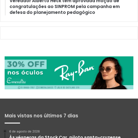
Vereador Alberto Heck tem aprovada moção de
congratulações ao SINPROM pela campanha em
defesa do planejamento pedagógico
Mais vistas nos últimos 7 dias
6 de agosto de 2026
Às vésperas da Stock Car, piloto santa-cruzense