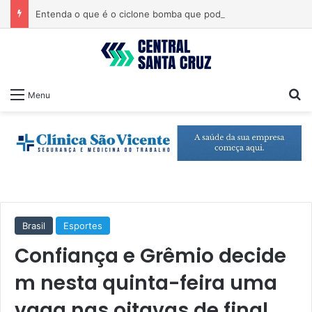
Entenda o que é o ciclone bomba que pode atingir o Sul do país
Pr
Menu
Brasil
Esportes
Confiança e Grêmio decide
m nesta quinta-feira uma
vaga nas oitavas de final