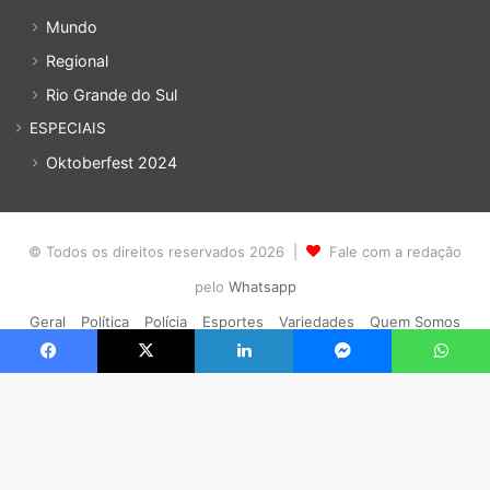
Mundo
Regional
Rio Grande do Sul
ESPECIAIS
Oktoberfest 2024
© Todos os direitos reservados 2026 |
Fale com a redação
pelo
Whatsapp
Geral
Política
Polícia
Esportes
Variedades
Quem Somos
Política de privacidade
Cadastro
Acesso
Facebook
X
Linkedin
Messenger
WhatsApp
Facebook
YouTube
Instagram
WhatsApp