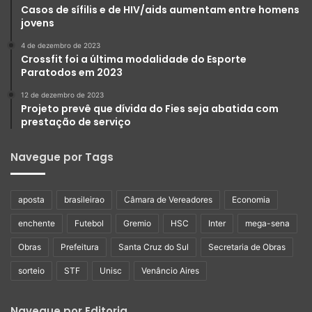
Casos de sífilis e de HIV/aids aumentam entre homens
jovens
4 de dezembro de 2023
Crossfit foi a última modalidade do Esporte
Paratodos em 2023
12 de dezembro de 2023
Projeto prevê que dívida do Fies seja abatida com
prestação de serviço
Navegue por Tags
aposta
brasileirao
Câmara de Vereadores
Economia
enchente
Futebol
Gremio
HSC
Inter
mega-sena
Obras
Prefeitura
Santa Cruz do Sul
Secretaria de Obras
sorteio
STF
Unisc
Venâncio Aires
Navegue por Editoria