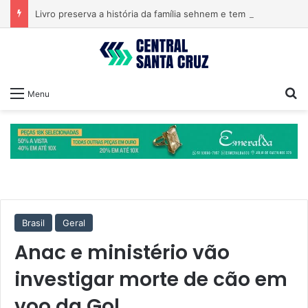
Livro preserva a história da família sehnem e tem lançamento em encontro familiar
Pr
Menu
Brasil
Geral
Anac e ministério vão
investigar morte de cão em
voo da Gol