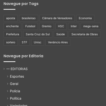
Navegue por Tags
aposta
brasileirao
Câmara de Vereadores
Economia
enchente
Futebol
Gremio
HSC
Inter
mega-sena
Prefeitura
Santa Cruz do Sul
Saúde
Secretaria de Obras
sorteio
STF
Unisc
Venâncio Aires
Navegue por Editoria
— EDITORIAS
Esportes
Geral
Polícia
Política
Variedades