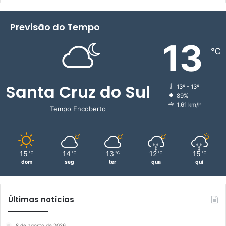
Previsão do Tempo
13
℃
Santa Cruz do Sul
13º - 13º
89%
1.61 km/h
Tempo Encoberto
15
14
13
12
15
℃
℃
℃
℃
℃
dom
seg
ter
qua
qui
Últimas notícias
8 de agosto de 2026