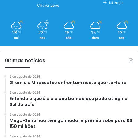
1.4 km/h
Chuva Leve
28
22
16
15
13
℃
℃
℃
℃
℃
qui
sex
sáb
dom
seg
Últimas notícias
5 de agosto de 2026
Grêmio e Mirassol se enfrentam nesta quarta-feira
5 de agosto de 2026
Entenda o que é o ciclone bomba que pode atingir o
Sul do país
5 de agosto de 2026
Mega-Sena não tem ganhador e prêmio sobe para R$
150 milhões
5 de agosto de 2026