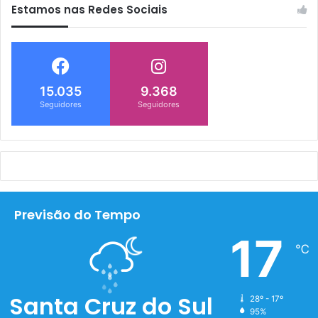
Estamos nas Redes Sociais
15.035
9.368
Seguidores
Seguidores
Previsão do Tempo
17
℃
Santa Cruz do Sul
28º - 17º
95%