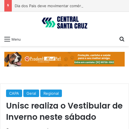
Dia dos Pais deve movimentar comércio nos próximos dias
Pr
Menu
CAPA
Geral
Regional
Unisc realiza o Vestibular de
Inverno neste sábado