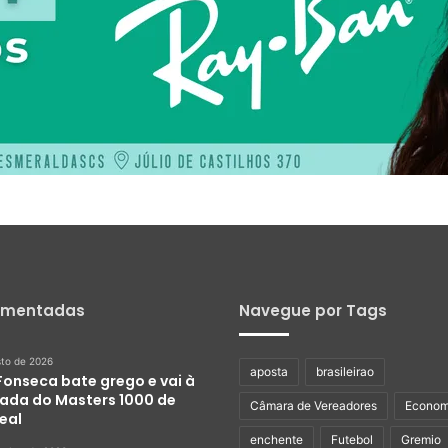
omentadas
Navegue por Tags
sto de 2026
aposta
brasileirao
Fonseca bate grego e vai à
dada do Masters 1000 de
Câmara de Vereadores
Econom
eal
enchente
Futebol
Gremio