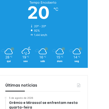
Tempo Encoberto
20
℃
20º - 20º
92%
1.44 km/h
28
19
16
15
14
℃
℃
℃
℃
℃
qui
sex
sáb
dom
seg
Últimas notícias
5 de agosto de 2026
Grêmio e Mirassol se enfrentam nesta
quarta-feira