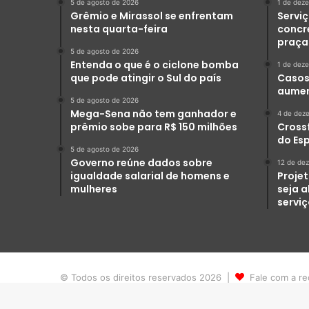
5 de agosto de 2026
1 de dez
Grêmio e Mirassol se enfrentam
Serviç
nesta quarta-feira
concr
praça
5 de agosto de 2026
Entenda o que é o ciclone bomba
1 de dez
que pode atingir o Sul do país
Casos 
aumen
5 de agosto de 2026
Mega-Sena não tem ganhador e
4 de dez
prêmio sobe para R$ 150 milhões
Crossf
do Es
5 de agosto de 2026
Governo reúne dados sobre
12 de de
igualdade salarial de homens e
Projet
mulheres
seja 
servi
© Todos os direitos reservados 2026 |
Fale com a re