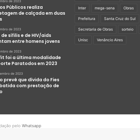
embro de 2023
os Públicos realiza
Inter
mega-sena
Obras
etagem de calçada em duas
s
Prefeitura
Santa Cruz do Sul
Secretaria de Obras
sorteio
embro de 2023
de sífilis e de HIV/aids
Unisc
Venâncio Aires
tam entre homens jovens
embro de 2023
it foi a última modalidade
porte Paratodos em 2023
zembro de 2023
o prevê que dívida do Fies
abatida com prestação de
ço
dação pelo
Whatsapp
Facebook
YouTube
Instagram
WhatsApp
Geral
Política
Polícia
Esportes
Variedades
Q