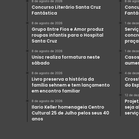
8 de agosto de 2026
8 de ago
Concurso Literário Santa Cruz
Concu
Fantástica
Fantá
8 de agosto de 2026
1 de dez
Grupo Entre Fios e Amor produz
Serviç
roupas infantis para o Hospital
concr
Santa Cruz
praça
8 de agosto de 2026
1 de dez
Unisc realiza formatura neste
Casos 
sábado
aumen
8 de agosto de 2026
4 de dez
Livro preserva a história da
Crossf
família sehnem e tem lançamento
do Es
em encontro familiar
12 de de
Projet
8 de agosto de 2026
Ilario Keller homenageia Centro
seja 
Cultural 25 de Julho pelos seus 40
servi
anos