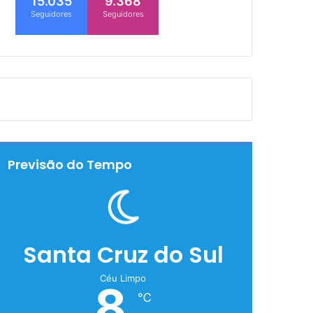
15.035
9.368
Seguidores
Seguidores
Previsão do Tempo
Santa Cruz do Sul
Céu Limpo
8
℃