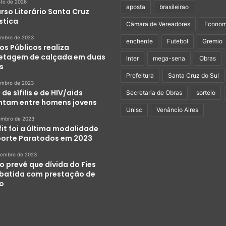
sto de 2026
aposta
brasileirao
rso Literário Santa Cruz
stica
Câmara de Vereadores
Econom
embro de 2023
enchente
Futebol
Gremio
os Públicos realiza
etagem de calçada em duas
Inter
mega-sena
Obras
s
Prefeitura
Santa Cruz do Sul
embro de 2023
de sífilis e de HIV/aids
Secretaria de Obras
sorteio
tam entre homens jovens
Unisc
Venâncio Aires
embro de 2023
it foi a última modalidade
porte Paratodos em 2023
zembro de 2023
o prevê que dívida do Fies
abatida com prestação de
ço