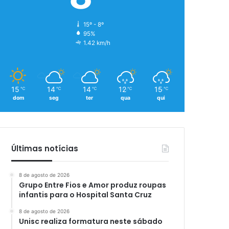
15º - 8º
95%
1.42 km/h
15
14
14
12
15
℃
℃
℃
℃
℃
dom
seg
ter
qua
qui
Últimas notícias
8 de agosto de 2026
Grupo Entre Fios e Amor produz roupas
infantis para o Hospital Santa Cruz
8 de agosto de 2026
Unisc realiza formatura neste sábado