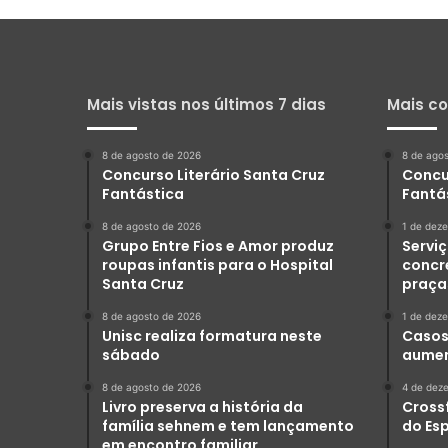
Mais vistas nos últimos 7 dias
Mais c
8 de agosto de 2026
8 de ago
Concurso Literário Santa Cruz
Concu
Fantástica
Fantá
8 de agosto de 2026
1 de dez
Grupo Entre Fios e Amor produz
Serviç
roupas infantis para o Hospital
concr
Santa Cruz
praça
8 de agosto de 2026
1 de dez
Unisc realiza formatura neste
Casos 
sábado
aumen
8 de agosto de 2026
4 de dez
Livro preserva a história da
Crossf
família sehnem e tem lançamento
do Es
em encontro familiar