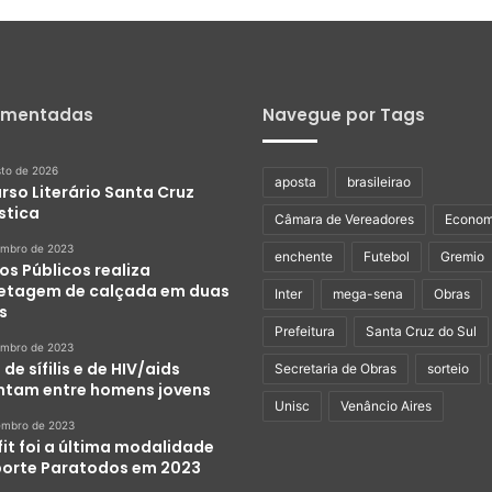
omentadas
Navegue por Tags
sto de 2026
aposta
brasileirao
rso Literário Santa Cruz
stica
Câmara de Vereadores
Econom
embro de 2023
enchente
Futebol
Gremio
os Públicos realiza
etagem de calçada em duas
Inter
mega-sena
Obras
s
Prefeitura
Santa Cruz do Sul
embro de 2023
de sífilis e de HIV/aids
Secretaria de Obras
sorteio
tam entre homens jovens
Unisc
Venâncio Aires
embro de 2023
it foi a última modalidade
porte Paratodos em 2023