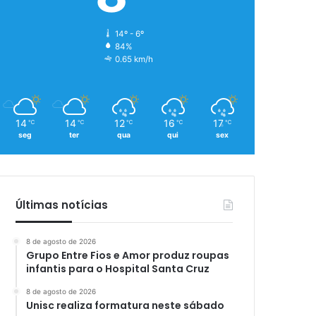
14º - 6º
84%
0.65 km/h
14
14
12
16
17
℃
℃
℃
℃
℃
seg
ter
qua
qui
sex
Últimas notícias
8 de agosto de 2026
Grupo Entre Fios e Amor produz roupas
infantis para o Hospital Santa Cruz
8 de agosto de 2026
Unisc realiza formatura neste sábado