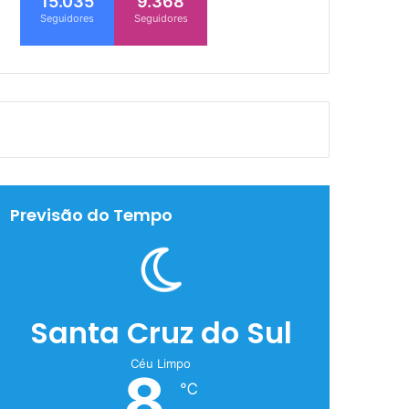
15.035
9.368
Seguidores
Seguidores
Previsão do Tempo
Santa Cruz do Sul
Céu Limpo
8
℃