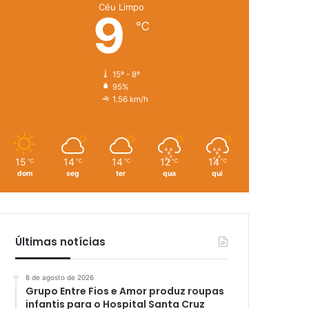
Céu Limpo
9
℃
15º - 8º
95%
1.56 km/h
15
14
14
12
14
℃
℃
℃
℃
℃
dom
seg
ter
qua
qui
Últimas notícias
8 de agosto de 2026
Grupo Entre Fios e Amor produz roupas
infantis para o Hospital Santa Cruz