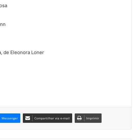
Rosa
ann
a, de Eleonora Loner
Messenger
Compartilhar via e-mail
Imprimir