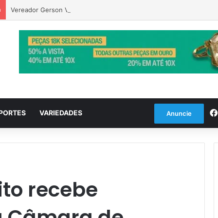
a
Vereador Gerson Vargas solicita poda de tipuanas para garantir seg
PORTES
VARIEDADES
Anuncie
ito recebe
 Câmara de