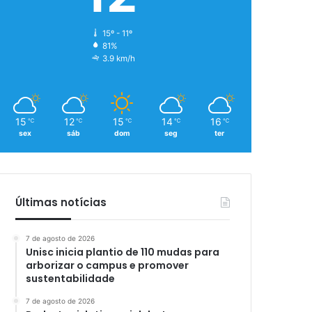
15º - 11º
81%
3.9 km/h
15
12
15
14
16
℃
℃
℃
℃
℃
sex
sáb
dom
seg
ter
Últimas notícias
7 de agosto de 2026
Unisc inicia plantio de 110 mudas para
arborizar o campus e promover
sustentabilidade
7 de agosto de 2026