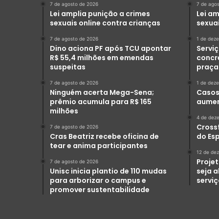
7 de agosto de 2026
7 de ago
Lei amplia punição a crimes
Lei am
sexuais online contra crianças
sexuai
7 de agosto de 2026
1 de dez
Dino aciona PF após TCU apontar
Serviç
R$ 55,4 milhões em emendas
concr
suspeitas
praça
7 de agosto de 2026
1 de dez
Ninguém acerta Mega-Sena;
Casos 
prêmio acumula para R$ 165
aumen
milhões
4 de dez
Crossf
7 de agosto de 2026
Cras Beatriz recebe oficina de
do Es
tear e anima participantes
12 de de
Projet
7 de agosto de 2026
Unisc inicia plantio de 110 mudas
seja 
para arborizar o campus e
servi
promover sustentabilidade