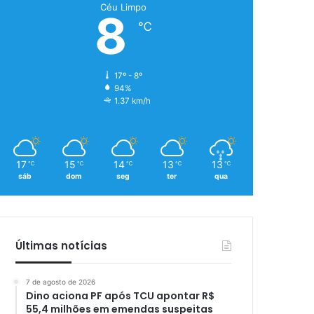
Céu Limpo
8
℃
17º - 8º
94%
1.37 km/h
17
15
14
13
13
℃
℃
℃
℃
℃
sáb
dom
seg
ter
qua
Últimas notícias
7 de agosto de 2026
Dino aciona PF após TCU apontar R$
55,4 milhões em emendas suspeitas