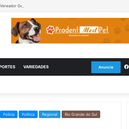
Vereador Gerson Vargas solicita poda de tipuanas para garantir segura
PORTES
VARIEDADES
Anuncie
Polícia
Política
Regional
Rio Grande do Sul