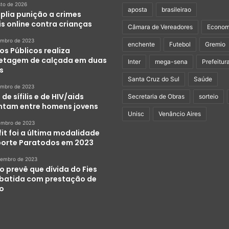
sto de 2026
aposta
brasileirao
plia punição a crimes
s online contra crianças
Câmara de Vereadores
Econom
embro de 2023
enchente
Futebol
Gremio
os Públicos realiza
etagem de calçada em duas
Inter
mega-sena
Prefeitur
s
Santa Cruz do Sul
Saúde
embro de 2023
de sífilis e de HIV/aids
Secretaria de Obras
sorteio
tam entre homens jovens
Unisc
Venâncio Aires
embro de 2023
it foi a última modalidade
porte Paratodos em 2023
zembro de 2023
o prevê que dívida do Fies
abatida com prestação de
ço