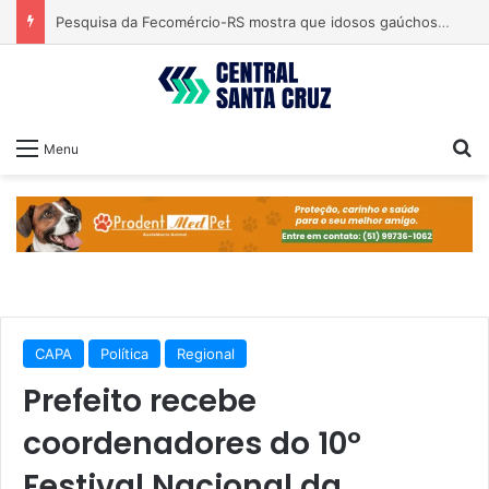
Pesquisa da Fecomércio-RS mostra que idosos gaúchos ainda preferem lojas físicas e pagamento em dinheiro
Pr
Menu
CAPA
Política
Regional
Prefeito recebe
coordenadores do 10º
Festival Nacional da