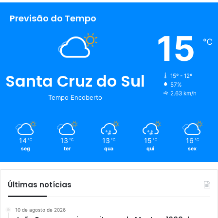
Previsão do Tempo
15
℃
Santa Cruz do Sul
15º - 12º
57%
2.63 km/h
Tempo Encoberto
14
13
13
15
16
℃
℃
℃
℃
℃
seg
ter
qua
qui
sex
Últimas notícias
10 de agosto de 2026