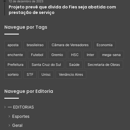
12 de dezembro de 2023
Projeto prevê que dívida do Fies seja abatida com
prestação de serviço
Navegue por Tags
aposta
brasileirao
Câmara de Vereadores
Economia
enchente
Futebol
Gremio
HSC
Inter
mega-sena
Prefeitura
Santa Cruz do Sul
Saúde
Secretaria de Obras
sorteio
STF
Unisc
Venâncio Aires
Navegue por Editoria
— EDITORIAS
Esportes
Geral