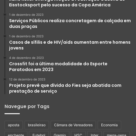
Eisstocksport pelo sucesso da Copa América
1 de dezembro de 2023
Serviços Públicos realiza concretagem de calçada em
duas praças
1 de dezembro de 2023
Casos de sífilis e de HIV/aids aumentam entre homens
jovens
4 de dezembro de 2023
Crossfit foi a última modalidade do Esporte
Paratodos em 2023
12 de dezembro de 2023
Projeto prevê que dívida do Fies seja abatida com
prestação de serviço
Navegue por Tags
aposta
brasileirao
Câmara de Vereadores
Economia
enchente
Futebol
Gremio
HSC
Inter
mega-sena