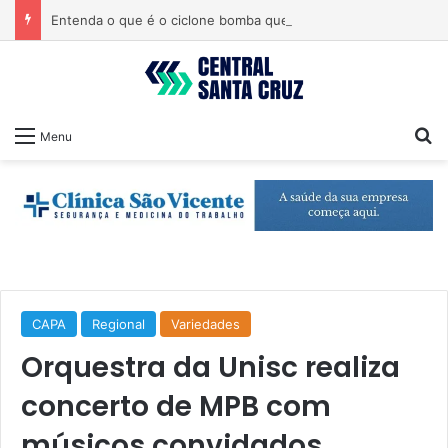
Entenda o que é o ciclone bomba que pode atingir o Sul do país
Pr
Menu
CAPA
Regional
Variedades
Orquestra da Unisc realiza
concerto de MPB com
músicos convidados