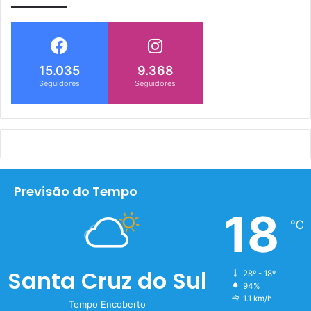
15.035
9.368
Seguidores
Seguidores
Previsão do Tempo
18
℃
Santa Cruz do Sul
28º - 18º
94%
1.1 km/h
Tempo Encoberto