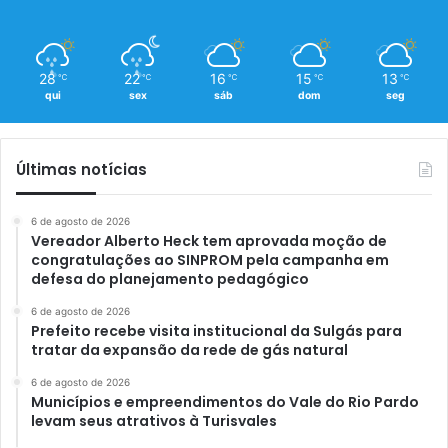
28
22
16
15
13
℃
℃
℃
℃
℃
qui
sex
sáb
dom
seg
Últimas notícias
6 de agosto de 2026
Vereador Alberto Heck tem aprovada moção de
congratulações ao SINPROM pela campanha em
defesa do planejamento pedagógico
6 de agosto de 2026
Prefeito recebe visita institucional da Sulgás para
tratar da expansão da rede de gás natural
6 de agosto de 2026
Municípios e empreendimentos do Vale do Rio Pardo
levam seus atrativos à Turisvales