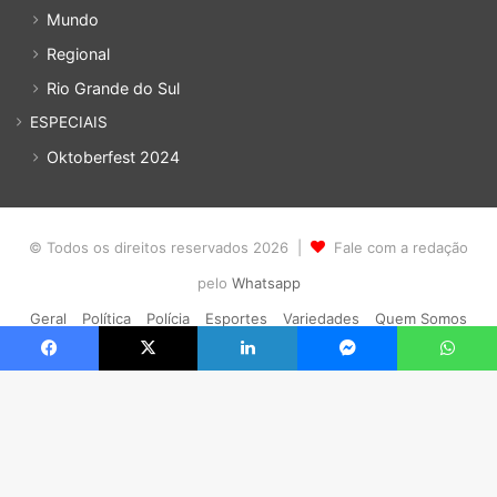
Mundo
Regional
Rio Grande do Sul
ESPECIAIS
Oktoberfest 2024
© Todos os direitos reservados 2026 |
Fale com a redação
pelo
Whatsapp
Geral
Política
Polícia
Esportes
Variedades
Quem Somos
Política de privacidade
Cadastro
Acesso
Facebook
X
Linkedin
Messenger
WhatsApp
Facebook
YouTube
Instagram
WhatsApp