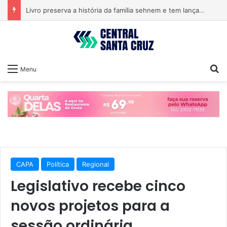
Livro preserva a história da família sehnem e tem lançamento em encontro familiar
Pr
Menu
CAPA
Política
Regional
Legislativo recebe cinco
novos projetos para a
sessão ordinária