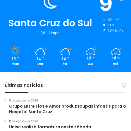
9
Santa Cruz do Sul
15º - 8º
94%
1.64 km/h
Céu Limpo
15
14
14
12
15
℃
℃
℃
℃
℃
dom
seg
ter
qua
qui
Últimas notícias
8 de agosto de 2026
Grupo Entre Fios e Amor produz roupas infantis para o
Hospital Santa Cruz
8 de agosto de 2026
Unisc realiza formatura neste sábado