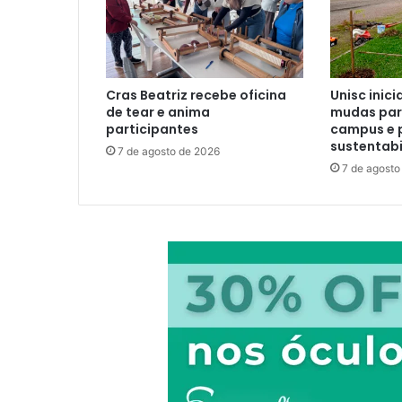
Cras Beatriz recebe oficina
Unisc inici
de tear e anima
mudas para
participantes
campus e 
sustentabi
7 de agosto de 2026
7 de agosto