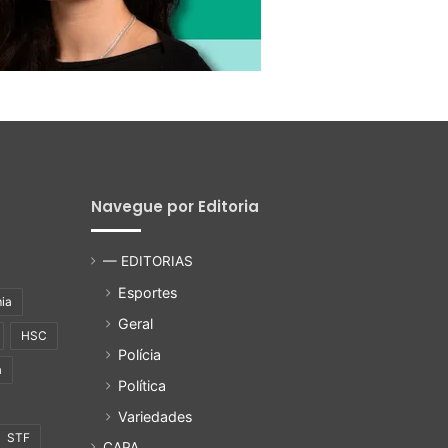
Navegue por Editoria
— EDITORIAS
Esportes
ia
Geral
HSC
Polícia
a
Política
Variedades
STF
CAPA