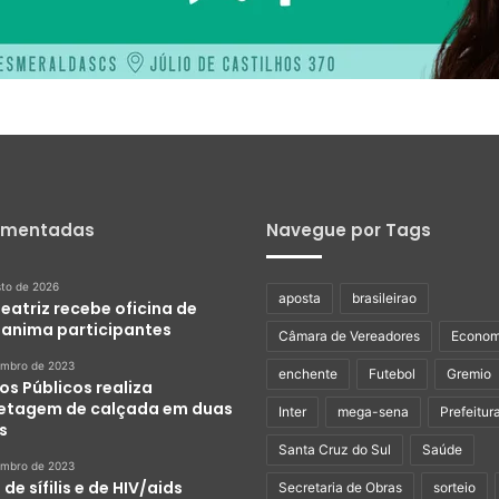
omentadas
Navegue por Tags
sto de 2026
aposta
brasileirao
eatriz recebe oficina de
e anima participantes
Câmara de Vereadores
Econom
embro de 2023
enchente
Futebol
Gremio
os Públicos realiza
etagem de calçada em duas
Inter
mega-sena
Prefeitur
s
Santa Cruz do Sul
Saúde
embro de 2023
de sífilis e de HIV/aids
Secretaria de Obras
sorteio