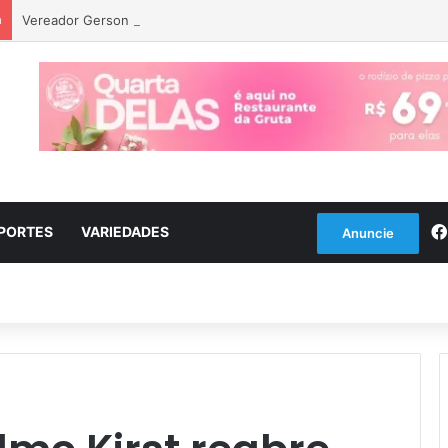
a
Vereador Gerson Vargas solicita poda de tipuanas para garantir seg
PORTES
VARIEDADES
Anuncie