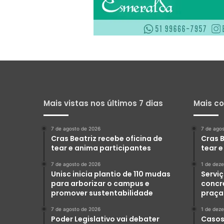
Mais vistas nos últimos 7 dias
Mais c
7 de agosto de 2026
7 de ago
Cras Beatriz recebe oficina de
Cras B
tear e anima participantes
tear 
7 de agosto de 2026
1 de dez
Unisc inicia plantio de 110 mudas
Serviç
para arborizar o campus e
concr
promover sustentabilidade
praça
7 de agosto de 2026
1 de dez
Poder Legislativo vai debater
Casos 