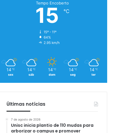
Tempo Encoberto
15
℃
15º - 11º
64%
2.95 km/h
14
14
14
14
14
℃
℃
℃
℃
℃
sex
sáb
dom
seg
ter
Últimas notícias
7 de agosto de 2026
Unisc inicia plantio de 110 mudas para
arborizar o campus e promover