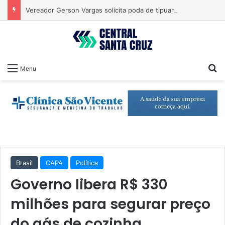
Vereador Gerson Vargas solicita poda de tipuanas para garantir segurança
Pr
Menu
Brasil
CAPA
Política
Governo libera R$ 330
milhões para segurar preço
do gás de cozinha