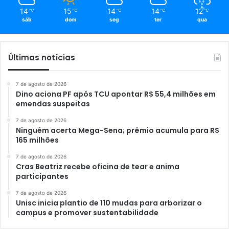
14
15
14
14
12
℃
℃
℃
℃
℃
sáb
dom
seg
ter
qua
Últimas notícias
7 de agosto de 2026
Dino aciona PF após TCU apontar R$ 55,4 milhões em
emendas suspeitas
7 de agosto de 2026
Ninguém acerta Mega-Sena; prêmio acumula para R$
165 milhões
7 de agosto de 2026
Cras Beatriz recebe oficina de tear e anima
participantes
7 de agosto de 2026
Unisc inicia plantio de 110 mudas para arborizar o
campus e promover sustentabilidade