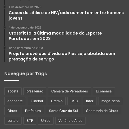
1 de dezembro de 2023
Casos de sífilis e de HIV/aids aumentam entre homens
jovens
4 de dezembro de 2023
Crossfit foi a última modalidade do Esporte
Paratodos em 2023
12 de dezembro de 2023
Projeto prevê que dívida do Fies seja abatida com
prestação de serviço
Navegue por Tags
aposta
brasileirao
Câmara de Vereadores
Economia
enchente
Futebol
Gremio
HSC
Inter
mega-sena
Obras
Prefeitura
Santa Cruz do Sul
Secretaria de Obras
sorteio
STF
Unisc
Venâncio Aires