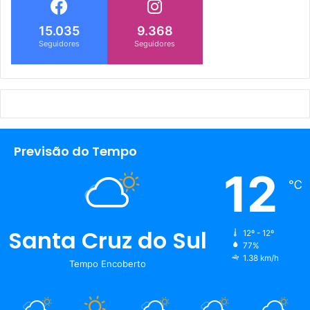
15.035
9.368
Seguidores
Seguidores
Previsão do Tempo
12
℃
Santa Cruz do Sul
12º - 12º
77%
1.38 km/h
Tempo Encoberto