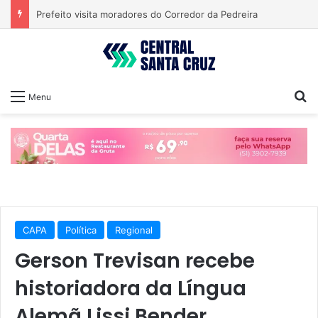
Prefeito visita moradores do Corredor da Pedreira
Pr
Menu
CAPA
Política
Regional
Gerson Trevisan recebe
historiadora da Língua
Alemã Lissi Bender