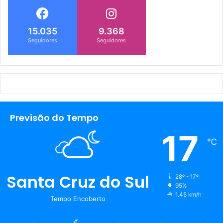
15.035
9.368
Seguidores
Seguidores
Previsão do Tempo
17
℃
Santa Cruz do Sul
28º - 17º
95%
1.45 km/h
Tempo Encoberto