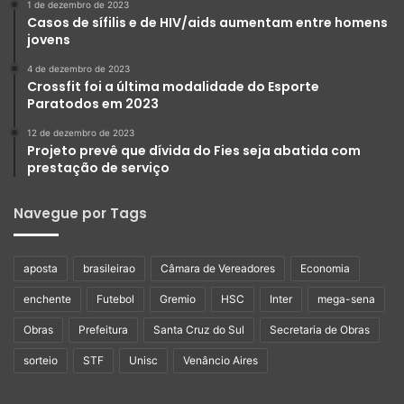
1 de dezembro de 2023
Casos de sífilis e de HIV/aids aumentam entre homens
jovens
4 de dezembro de 2023
Crossfit foi a última modalidade do Esporte
Paratodos em 2023
12 de dezembro de 2023
Projeto prevê que dívida do Fies seja abatida com
prestação de serviço
Navegue por Tags
aposta
brasileirao
Câmara de Vereadores
Economia
enchente
Futebol
Gremio
HSC
Inter
mega-sena
Obras
Prefeitura
Santa Cruz do Sul
Secretaria de Obras
sorteio
STF
Unisc
Venâncio Aires