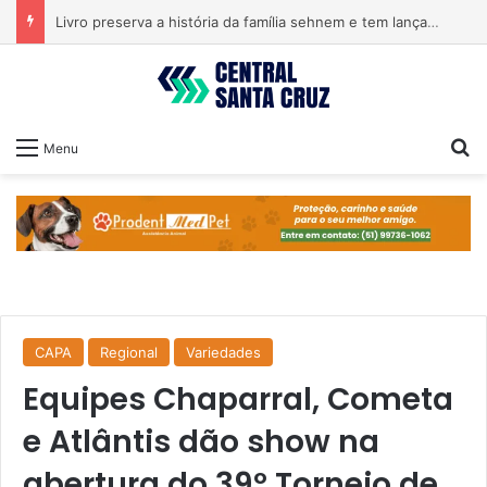
Livro preserva a história da família sehnem e tem lançamento em encontro familiar
Pr
Menu
CAPA
Regional
Variedades
Equipes Chaparral, Cometa
e Atlântis dão show na
abertura do 39º Torneio de