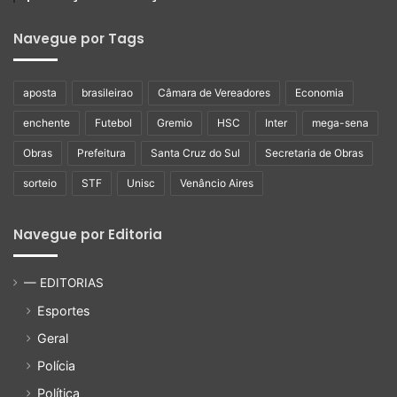
Navegue por Tags
aposta
brasileirao
Câmara de Vereadores
Economia
enchente
Futebol
Gremio
HSC
Inter
mega-sena
Obras
Prefeitura
Santa Cruz do Sul
Secretaria de Obras
sorteio
STF
Unisc
Venâncio Aires
Navegue por Editoria
— EDITORIAS
Esportes
Geral
Polícia
Política