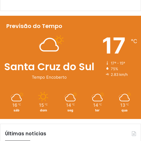
Previsão do Tempo
17
℃
Santa Cruz do Sul
17º - 15º
75%
2.83 km/h
Tempo Encoberto
16
15
14
14
13
℃
℃
℃
℃
℃
sáb
dom
seg
ter
qua
Últimas notícias