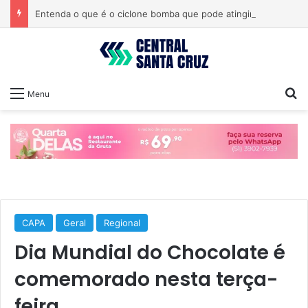
Entenda o que é o ciclone bomba que pode atingir o Sul do país
Pr
Menu
CAPA
Geral
Regional
Dia Mundial do Chocolate é
comemorado nesta terça-
feira