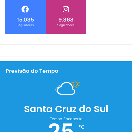
15.035
9.368
Seguidores
Seguidores
Previsão do Tempo
Santa Cruz do Sul
Tempo Encoberto
25
℃