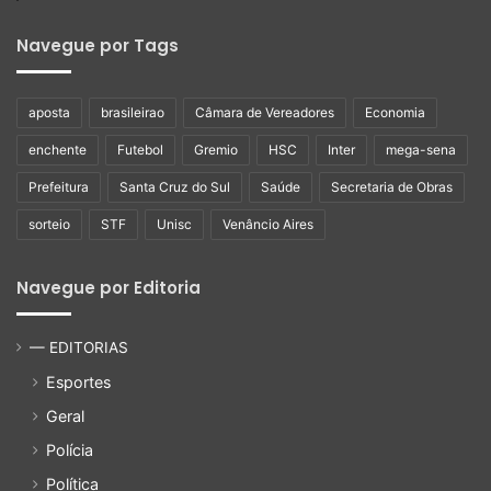
Navegue por Tags
aposta
brasileirao
Câmara de Vereadores
Economia
enchente
Futebol
Gremio
HSC
Inter
mega-sena
Prefeitura
Santa Cruz do Sul
Saúde
Secretaria de Obras
sorteio
STF
Unisc
Venâncio Aires
Navegue por Editoria
— EDITORIAS
Esportes
Geral
Polícia
Política