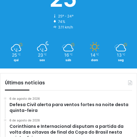
25º - 24º
74%
3.11 km/h
25
23
16
14
13
℃
℃
℃
℃
℃
qui
sex
sáb
dom
seg
Últimas notícias
6 de agosto de 2026
Defesa Civil alerta para ventos fortes na noite desta
quinta-feira
6 de agosto de 2026
Corinthians e Internacional disputam a partida da
volta das oitavas de final da Copa do Brasil nesta