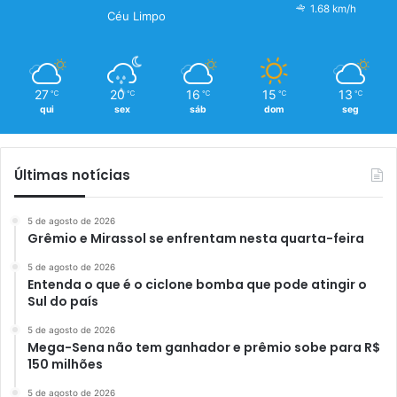
1.68 km/h
Céu Limpo
27
20
16
15
13
℃
℃
℃
℃
℃
qui
sex
sáb
dom
seg
Últimas notícias
5 de agosto de 2026
Grêmio e Mirassol se enfrentam nesta quarta-feira
5 de agosto de 2026
Entenda o que é o ciclone bomba que pode atingir o
Sul do país
5 de agosto de 2026
Mega-Sena não tem ganhador e prêmio sobe para R$
150 milhões
5 de agosto de 2026