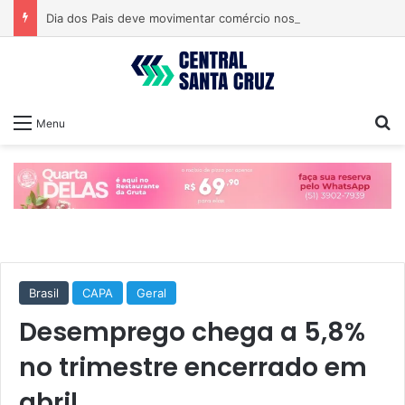
Dia dos Pais deve movimentar comércio nos próximos dias
Pr
Menu
Brasil
CAPA
Geral
Desemprego chega a 5,8%
no trimestre encerrado em
abril