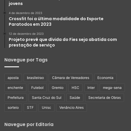
jovens
4 de dezembro de 2023
Crossfit foi a última modalidade do Esporte
Paratodos em 2023
12 de dezembro de 2023
Projeto prevê que dívida do Fies seja abatida com
prestação de serviço
Navegue por Tags
aposta
brasileirao
Câmara de Vereadores
Economia
enchente
Futebol
Gremio
HSC
Inter
mega-sena
Prefeitura
Santa Cruz do Sul
Saúde
Secretaria de Obras
sorteio
STF
Unisc
Venâncio Aires
Navegue por Editoria