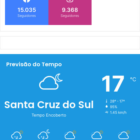
15.035
9.368
Seguidores
Seguidores
Previsão do Tempo
17
℃
Santa Cruz do Sul
28º - 17º
95%
1.45 km/h
Tempo Encoberto