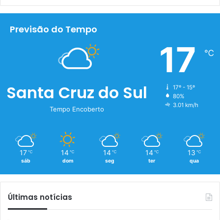
Previsão do Tempo
17
℃
Santa Cruz do Sul
17º - 15º
80%
3.01 km/h
Tempo Encoberto
17
14
14
14
13
℃
℃
℃
℃
℃
sáb
dom
seg
ter
qua
Últimas notícias