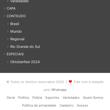
Variedades
CAPA
CONTEUDO
Brasil
Mundo
Regional
Rio Grande do Sul
ESPECIAIS
Oktoberfest 2024
© Todos os direitos reservados 2026 |
Fale com a redação
pelo
Whatsapp
Geral
Política
Polícia
Esportes
Variedades
Quem Somos
Política de privacidade
Cadastro
Acesso