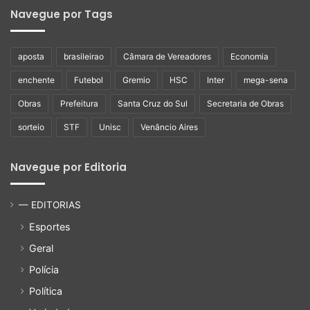
Navegue por Tags
aposta
brasileirao
Câmara de Vereadores
Economia
enchente
Futebol
Gremio
HSC
Inter
mega-sena
Obras
Prefeitura
Santa Cruz do Sul
Secretaria de Obras
sorteio
STF
Unisc
Venâncio Aires
Navegue por Editoria
— EDITORIAS
Esportes
Geral
Polícia
Política