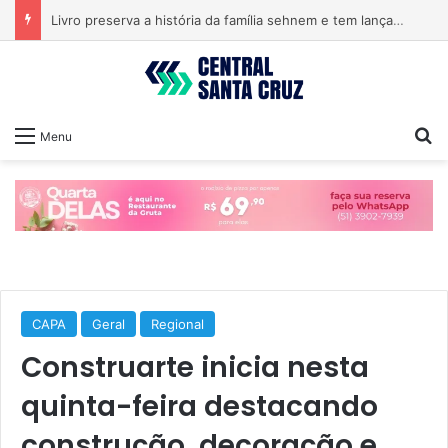
Livro preserva a história da família sehnem e tem lançamento em encontro familiar
Pr
Menu
CAPA
Geral
Regional
Construarte inicia nesta
quinta-feira destacando
construção, decoração e