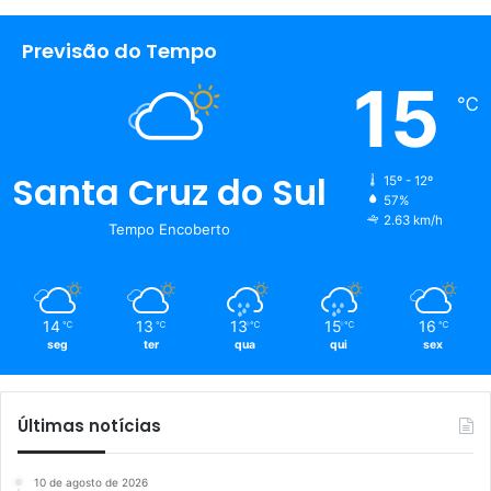
Previsão do Tempo
15
℃
Santa Cruz do Sul
15º - 12º
57%
2.63 km/h
Tempo Encoberto
14
13
13
15
16
℃
℃
℃
℃
℃
seg
ter
qua
qui
sex
Últimas notícias
10 de agosto de 2026