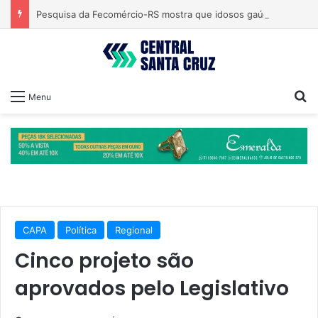
Pesquisa da Fecomércio-RS mostra que idosos gaúchos ainda preferem lojas físicas e pagamento em dinheiro
Pr
Menu
CAPA
Política
Regional
Cinco projeto são
aprovados pelo Legislativo