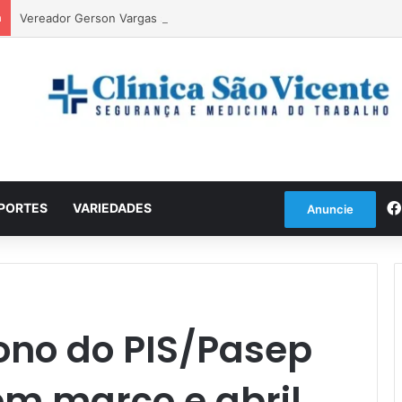
a
Vereador Gerson Vargas solicita poda de tipuanas para garantir seg
PORTES
VARIEDADES
Anuncie
ono do PIS/Pasep
em março e abril