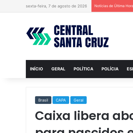
sexta-feira, 7 de agosto de 2026
Notícias de Última Hor
INÍCIO
GERAL
POLÍTICA
POLÍCIA
ES
Brasil
CAPA
Geral
Caixa libera ab
para nascidos 