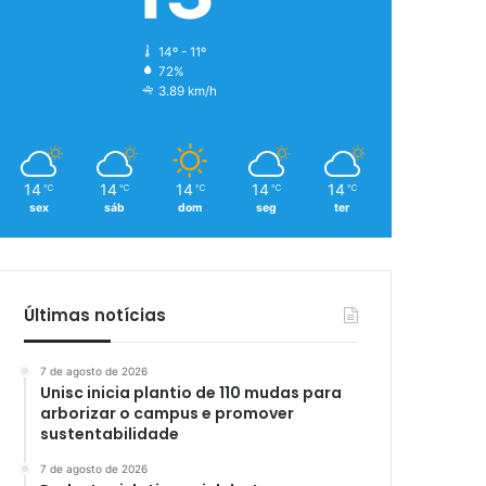
14º - 11º
72%
3.89 km/h
14
14
14
14
14
℃
℃
℃
℃
℃
sex
sáb
dom
seg
ter
Últimas notícias
7 de agosto de 2026
Unisc inicia plantio de 110 mudas para
arborizar o campus e promover
sustentabilidade
7 de agosto de 2026