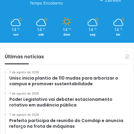
3.89 km/h
Tempo Encoberto
14
14
14
14
14
℃
℃
℃
℃
℃
sex
sáb
dom
seg
ter
Últimas notícias
7 de agosto de 2026
Unisc inicia plantio de 110 mudas para arborizar o
campus e promover sustentabilidade
7 de agosto de 2026
Poder Legislativo vai debater estacionamento
rotativo em audiência pública
7 de agosto de 2026
Prefeito participa de reunião do Comdap e anuncia
reforço na frota de máquinas