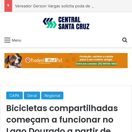
Vereador Gerson Vargas solicita poda de tipuanas para garantir segurança
Pr
Menu
CAPA
Geral
Regional
Bicicletas compartilhadas
começam a funcionar no
Lago Dourado a partir de