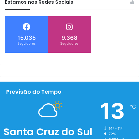
Estamos nas Redes Sociais
15.035
9.368
Seguidores
Seguidores
Previsão do Tempo
13
℃
Santa Cruz do Sul
14º - 11º
72%