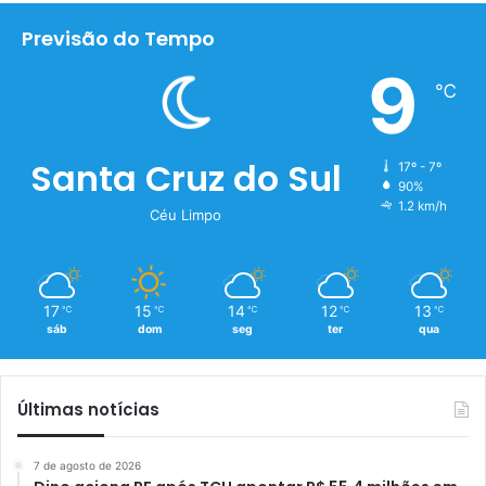
Previsão do Tempo
9
℃
Santa Cruz do Sul
17º - 7º
90%
1.2 km/h
Céu Limpo
17
15
14
12
13
℃
℃
℃
℃
℃
sáb
dom
seg
ter
qua
Últimas notícias
7 de agosto de 2026