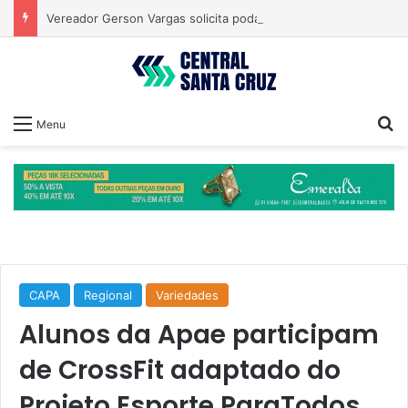
Vereador Gerson Vargas solicita poda de tipuanas para garantir segurança
Pr
Menu
CAPA
Regional
Variedades
Alunos da Apae participam
de CrossFit adaptado do
Projeto Esporte ParaTodos