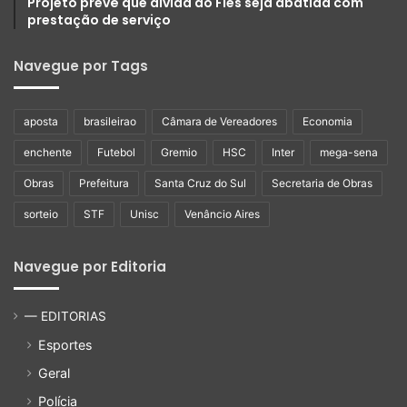
Projeto prevê que dívida do Fies seja abatida com
prestação de serviço
Navegue por Tags
aposta
brasileirao
Câmara de Vereadores
Economia
enchente
Futebol
Gremio
HSC
Inter
mega-sena
Obras
Prefeitura
Santa Cruz do Sul
Secretaria de Obras
sorteio
STF
Unisc
Venâncio Aires
Navegue por Editoria
— EDITORIAS
Esportes
Geral
Polícia