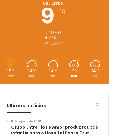
Céu Limpo
9
℃
15º - 8º
95%
1.56 km/h
15
14
14
12
14
℃
℃
℃
℃
℃
dom
seg
ter
qua
qui
Últimas notícias
8 de agosto de 2026
Grupo Entre Fios e Amor produz roupas
infantis para o Hospital Santa Cruz