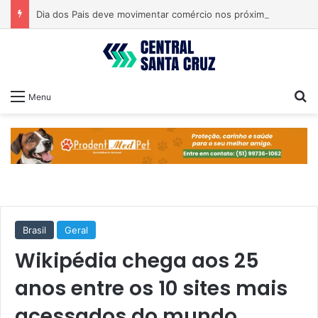
Dia dos Pais deve movimentar comércio nos próximos dias
Pr
Menu
Brasil
Geral
Wikipédia chega aos 25
anos entre os 10 sites mais
acessados do mundo