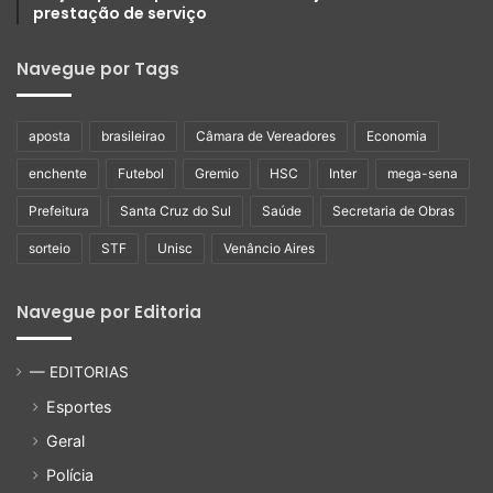
prestação de serviço
Navegue por Tags
aposta
brasileirao
Câmara de Vereadores
Economia
enchente
Futebol
Gremio
HSC
Inter
mega-sena
Prefeitura
Santa Cruz do Sul
Saúde
Secretaria de Obras
sorteio
STF
Unisc
Venâncio Aires
Navegue por Editoria
— EDITORIAS
Esportes
Geral
Polícia