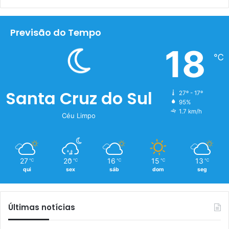
Previsão do Tempo
18
℃
Santa Cruz do Sul
27º - 17º
95%
1.7 km/h
Céu Limpo
27
20
16
15
13
℃
℃
℃
℃
℃
qui
sex
sáb
dom
seg
Últimas notícias