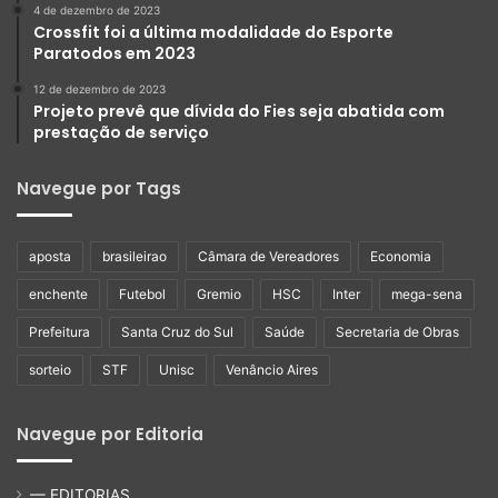
4 de dezembro de 2023
Crossfit foi a última modalidade do Esporte
Paratodos em 2023
12 de dezembro de 2023
Projeto prevê que dívida do Fies seja abatida com
prestação de serviço
Navegue por Tags
aposta
brasileirao
Câmara de Vereadores
Economia
enchente
Futebol
Gremio
HSC
Inter
mega-sena
Prefeitura
Santa Cruz do Sul
Saúde
Secretaria de Obras
sorteio
STF
Unisc
Venâncio Aires
Navegue por Editoria
— EDITORIAS