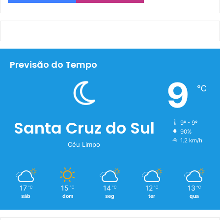
Previsão do Tempo
9
℃
Santa Cruz do Sul
9º - 9º
90%
1.2 km/h
Céu Limpo
17
15
14
12
13
℃
℃
℃
℃
℃
sáb
dom
seg
ter
qua