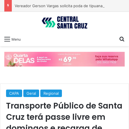
Vereador Gerson Vargas solicita poda de tipuanas para garantir segurança
Pr
Menu
CAPA
Geral
Regional
Transporte Público de Santa
Cruz terá passe livre em
domingos e recarga de