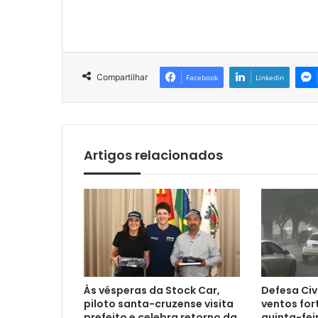
Compartilhar
Facebook
Linkedin
Artigos relacionados
Às vésperas da Stock Car,
Defesa Civ
piloto santa-cruzense visita
ventos for
prefeito e celebra retorno da
quinta-fei