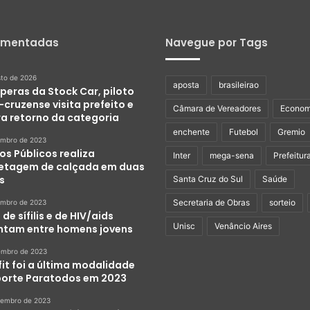
omentadas
Navegue por Tags
sto de 2026
aposta
brasileirao
peras da Stock Car, piloto
cruzense visita prefeito e
Câmara de Vereadores
Econom
ra retorno da categoria
enchente
Futebol
Gremio
embro de 2023
os Públicos realiza
Inter
mega-sena
Prefeitur
etagem de calçada em duas
s
Santa Cruz do Sul
Saúde
Secretaria de Obras
sorteio
embro de 2023
de sífilis e de HIV/aids
Unisc
Venâncio Aires
tam entre homens jovens
embro de 2023
it foi a última modalidade
porte Paratodos em 2023
zembro de 2023