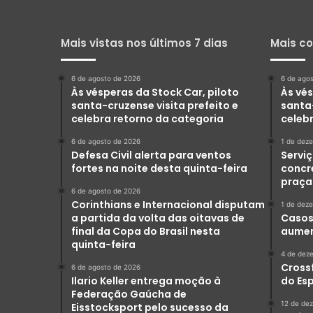
Mais vistas nos últimos 7 dias
Mais c
6 de agosto de 2026
6 de ago
Às vésperas da Stock Car, piloto
Às vés
santa-cruzense visita prefeito e
santa-
celebra retorno da categoria
celeb
6 de agosto de 2026
1 de dez
Defesa Civil alerta para ventos
Serviç
fortes na noite desta quinta-feira
concr
praça
6 de agosto de 2026
Corinthians e Internacional disputam
1 de dez
a partida da volta das oitavas de
Casos 
final da Copa do Brasil nesta
aumen
quinta-feira
4 de dez
Crossf
6 de agosto de 2026
Ilario Keller entrega moção à
do Es
Federação Gaúcha de
12 de de
Eisstocksport pelo sucesso da