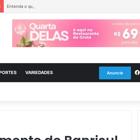
a
Entenda o que é o ciclone bomba que pode atingir o Sul do país
PORTES
VARIEDADES
Anuncie