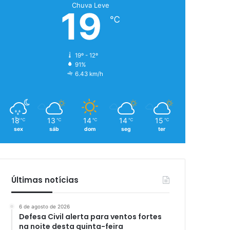
Chuva Leve
19
℃
19º - 12º
91%
6.43 km/h
18
13
14
14
15
℃
℃
℃
℃
℃
sex
sáb
dom
seg
ter
Últimas notícias
6 de agosto de 2026
Defesa Civil alerta para ventos fortes
na noite desta quinta-feira