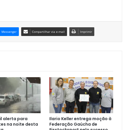
Messenger
Compartilhar via e-mail
Imprimir
il alerta para
Ilario Keller entrega moção à
tes na noite desta
Federação Gaúcha de
ra
Eisstocksport pelo sucesso