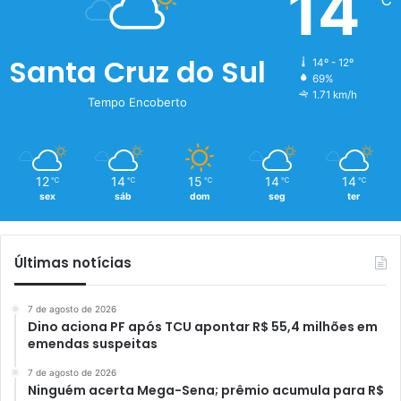
14
Santa Cruz do Sul
14º - 12º
69%
1.71 km/h
Tempo Encoberto
12
14
15
14
14
℃
℃
℃
℃
℃
sex
sáb
dom
seg
ter
Últimas notícias
7 de agosto de 2026
Dino aciona PF após TCU apontar R$ 55,4 milhões em
emendas suspeitas
7 de agosto de 2026
Ninguém acerta Mega-Sena; prêmio acumula para R$