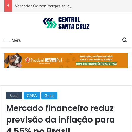
Vereador Gerson Vargas solicita poda de tipuanas para garantir segurança
Pr
Menu
Brasil
CAPA
Geral
Mercado financeiro reduz
previsão da inflação para
4,55% no Brasil