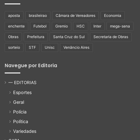
aposta
brasileirao
Câmara de Vereadores
Economia
enchente
Futebol
Gremio
HSC
Inter
mega-sena
Obras
Prefeitura
Santa Cruz do Sul
Secretaria de Obras
sorteio
STF
Unisc
Venâncio Aires
Navegue por Editoria
— EDITORIAS
Esportes
Geral
Polícia
Política
Variedades