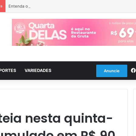
ra
Entenda o que é o ciclone bomba que pode atingir o Sul do país
PORTES
VARIEDADES
Anuncie
eia nesta quinta-
cumulado em R$ 90