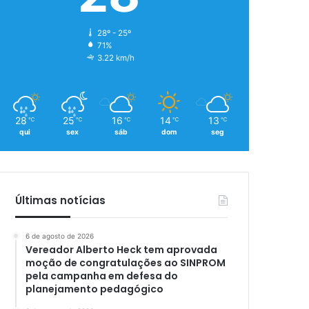
28º - 25º
71%
3.22 km/h
28
25
16
14
13
℃
℃
℃
℃
℃
qui
sex
sáb
dom
seg
Últimas notícias
6 de agosto de 2026
Vereador Alberto Heck tem aprovada
moção de congratulações ao SINPROM
pela campanha em defesa do
planejamento pedagógico