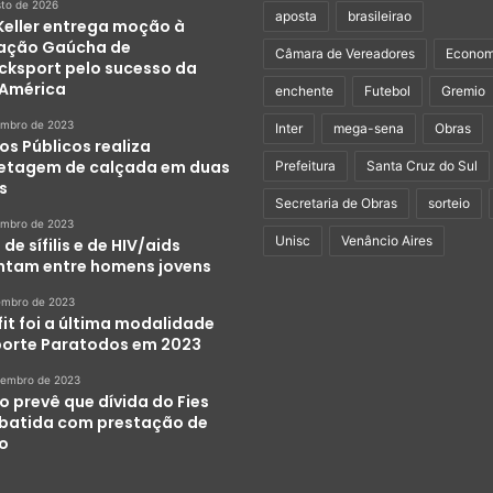
sto de 2026
aposta
brasileirao
 Keller entrega moção à
ação Gaúcha de
Câmara de Vereadores
Econom
ocksport pelo sucesso da
América
enchente
Futebol
Gremio
embro de 2023
Inter
mega-sena
Obras
os Públicos realiza
etagem de calçada em duas
Prefeitura
Santa Cruz do Sul
s
Secretaria de Obras
sorteio
embro de 2023
Unisc
Venâncio Aires
de sífilis e de HIV/aids
tam entre homens jovens
embro de 2023
it foi a última modalidade
porte Paratodos em 2023
zembro de 2023
o prevê que dívida do Fies
abatida com prestação de
ço