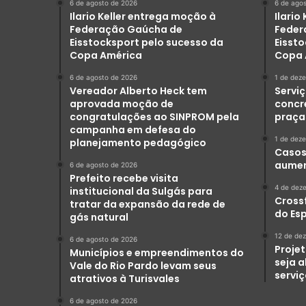
6 de agosto de 2026
6 de ago
Ilario Keller entrega moção à
Ilario
Federação Gaúcha de
Feder
Eisstocksport pelo sucesso da
Eisst
Copa América
Copa 
6 de agosto de 2026
1 de dez
Vereador Alberto Heck tem
Serviç
aprovada moção de
concr
congratulações ao SINPROM pela
praça
campanha em defesa do
1 de dez
planejamento pedagógico
Casos 
aumen
6 de agosto de 2026
Prefeito recebe visita
4 de dez
institucional da Sulgás para
Crossf
tratar da expansão da rede de
do Es
gás natural
12 de de
6 de agosto de 2026
Projet
Municípios e empreendimentos do
seja 
Vale do Rio Pardo levam seus
servi
atrativos à Turisvales
6 de agosto de 2026