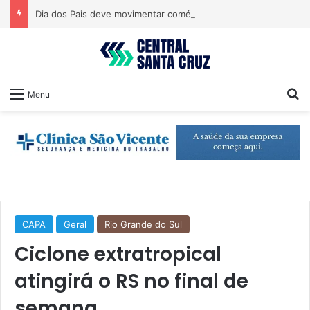
Dia dos Pais deve movimentar comércio nos próximos dias
Pr
Menu
CAPA
Geral
Rio Grande do Sul
Ciclone extratropical
atingirá o RS no final de
semana