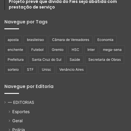
Projeto prevê que dívida do Fies seja abatida com
prestação de serviço
Navegue por Tags
aposta
brasileirao
Câmara de Vereadores
Economia
enchente
Futebol
Gremio
HSC
Inter
mega-sena
Prefeitura
Santa Cruz do Sul
Saúde
Secretaria de Obras
sorteio
STF
Unisc
Venâncio Aires
Navegue por Editoria
— EDITORIAS
Esportes
Geral
Polícia