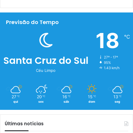
Previsão do Tempo
18
℃
Santa Cruz do Sul
27º - 17º
95%
1.43 km/h
Céu Limpo
27
20
16
15
13
℃
℃
℃
℃
℃
qui
sex
sáb
dom
seg
Últimas notícias