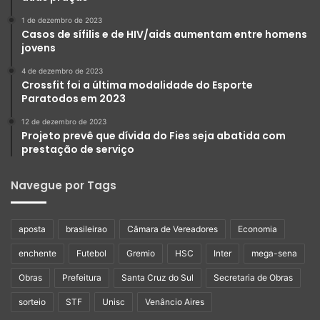
1 de dezembro de 2023
Casos de sífilis e de HIV/aids aumentam entre homens
jovens
4 de dezembro de 2023
Crossfit foi a última modalidade do Esporte
Paratodos em 2023
12 de dezembro de 2023
Projeto prevê que dívida do Fies seja abatida com
prestação de serviço
Navegue por Tags
aposta
brasileirao
Câmara de Vereadores
Economia
enchente
Futebol
Gremio
HSC
Inter
mega-sena
Obras
Prefeitura
Santa Cruz do Sul
Secretaria de Obras
sorteio
STF
Unisc
Venâncio Aires