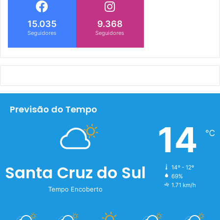
15.035
9.368
Seguidores
Seguidores
Previsão do Tempo
14
℃
Santa Cruz do Sul
14º - 12º
69%
1.71 km/h
Tempo Encoberto