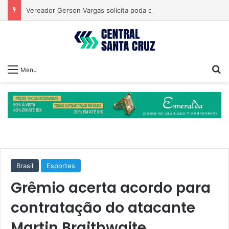
Vereador Gerson Vargas solicita poda de tipuanas para garantir segurança
Pr
Menu
Brasil
Esportes
Grêmio acerta acordo para
contratação do atacante
Martin Braithwaite