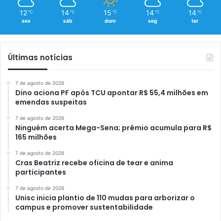
12
14
15
14
14
℃
℃
℃
℃
℃
sex
sáb
dom
seg
ter
Últimas notícias
7 de agosto de 2026
Dino aciona PF após TCU apontar R$ 55,4 milhões em
emendas suspeitas
7 de agosto de 2026
Ninguém acerta Mega-Sena; prêmio acumula para R$
165 milhões
7 de agosto de 2026
Cras Beatriz recebe oficina de tear e anima
participantes
7 de agosto de 2026
Unisc inicia plantio de 110 mudas para arborizar o
campus e promover sustentabilidade