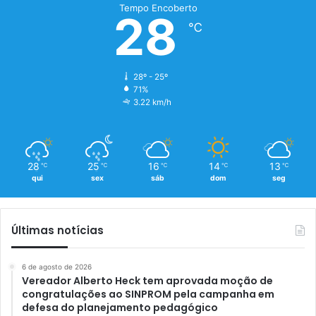
Tempo Encoberto
28
℃
28º - 25º
71%
3.22 km/h
28
25
16
14
13
℃
℃
℃
℃
℃
qui
sex
sáb
dom
seg
Últimas notícias
6 de agosto de 2026
Vereador Alberto Heck tem aprovada moção de
congratulações ao SINPROM pela campanha em
defesa do planejamento pedagógico