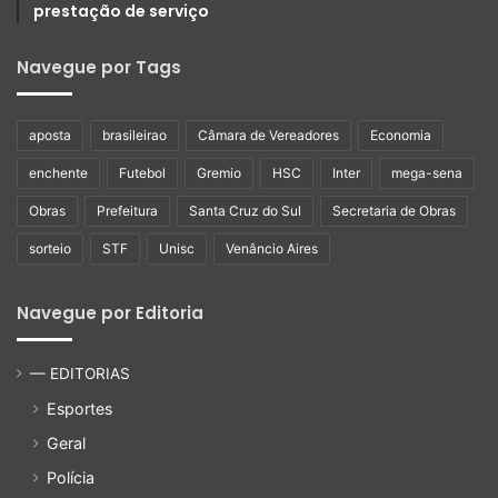
prestação de serviço
Navegue por Tags
aposta
brasileirao
Câmara de Vereadores
Economia
enchente
Futebol
Gremio
HSC
Inter
mega-sena
Obras
Prefeitura
Santa Cruz do Sul
Secretaria de Obras
sorteio
STF
Unisc
Venâncio Aires
Navegue por Editoria
— EDITORIAS
Esportes
Geral
Polícia