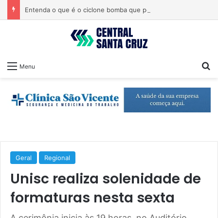
Entenda o que é o ciclone bomba que pode atingir o Sul do país
Pr
Menu
Geral
Regional
Unisc realiza solenidade de
formaturas nesta sexta
A cerimônia inicia às 19 horas, no Auditório