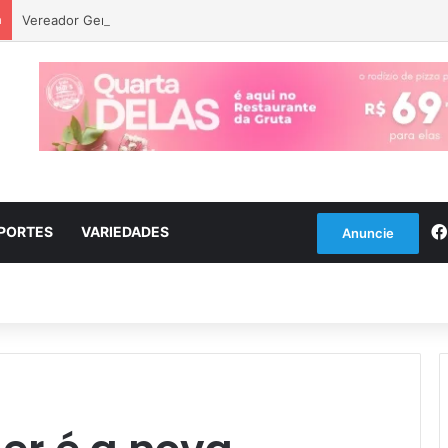
a
Vereador Gerson Vargas solicita poda de tipuanas para garantir seg
PORTES
VARIEDADES
Anuncie