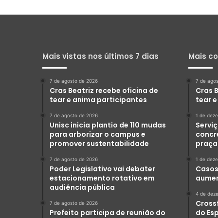
Mais vistas nos últimos 7 dias
Mais c
7 de agosto de 2026
7 de ago
Cras Beatriz recebe oficina de
Cras B
tear e anima participantes
tear 
7 de agosto de 2026
1 de dez
Unisc inicia plantio de 110 mudas
Serviç
para arborizar o campus e
concr
promover sustentabilidade
praça
7 de agosto de 2026
1 de dez
Poder Legislativo vai debater
Casos 
estacionamento rotativo em
aumen
audiência pública
4 de dez
Crossf
7 de agosto de 2026
Prefeito participa de reunião do
do Es