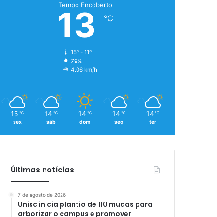
Tempo Encoberto
13
℃
15º - 11º
79%
4.06 km/h
15
14
14
14
14
℃
℃
℃
℃
℃
sex
sáb
dom
seg
ter
Últimas notícias
7 de agosto de 2026
Unisc inicia plantio de 110 mudas para
arborizar o campus e promover