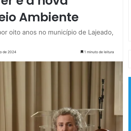
er é a nova
Meio Ambiente
por oito anos no município de Lajeado,
ro de 2024
1 minuto de leitura