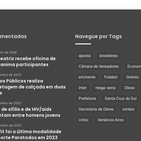
omentadas
Navegue por Tags
sto de 2026
aposta
brasileirao
eatriz recebe oficina de
e anima participantes
Câmara de Vereadores
Econom
embro de 2023
enchente
Futebol
Gremio
os Públicos realiza
etagem de calçada em duas
Inter
mega-sena
Obras
s
Prefeitura
Santa Cruz do Sul
embro de 2023
de sífilis e de HIV/aids
Secretaria de Obras
sorteio
tam entre homens jovens
Unisc
Venâncio Aires
embro de 2023
it foi a última modalidade
porte Paratodos em 2023